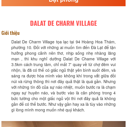
DALAT DE CHARM VILLAGE
Giới thiệu
Dalat De Charm Village tọa lạc tại 94 Hoàng Hoa Thám,
phường 10. Đối với những ai muốn tìm đến Đà Lạt để tận
hưởng phong cảnh nên thơ, nhịp sống nhẹ nhàng lãng
mạn , thì khu nghỉ dưỡng Dalat De Chame Village với
3.5km cách trung tâm, chỉ mất 7' quay về từ chợ đêm vui
nhộn, là đã có thể có giấc ngủ thật yên bình suốt đêm, và
sáng ra được hòa mình vào không khí trong vắt giữa đồi
núi và rừng thông thì nơi đây quả thật là quá gần. Nhưng
với những tín đồ của sự náo nhiệt, muốn bước ra là chạm
ngay sự huyên náo, và bước vào là căn phòng trong 4
bức tường cho một giấc ngủ vội thì nơi đây quả là không
gần để có thể bước. Như vậy gần hay xa là tùy vào những
gì lòng mình mong muốn nhé quý khách.