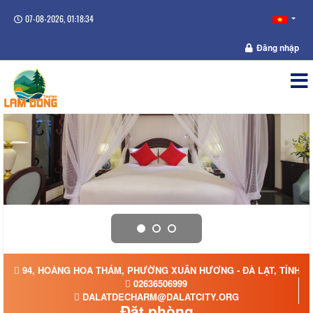
07-08-2026, 01:18:34
Đăng nhập
94, HOÀNG HOA THÁM, PHƯỜNG XUÂN HƯƠNG - ĐÀ LẠT, TỈNH 
02636506999
DALATDECHARM@DALATCITY.ORG
Đặt phòng