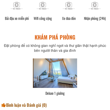
xe miễn phí
Wifi công cộng
Xe đưa đón
Nhận phòng (24h)
Quầy lễ tân
KHÁM PHÁ PHÒNG
Đặt phòng để có không gian nghỉ ngơi và thư giãn thật hạnh phúc
bên người thân và gia đình
ường
Sang trọng 5 giườ
Bình luận và Đánh giá (
0
)