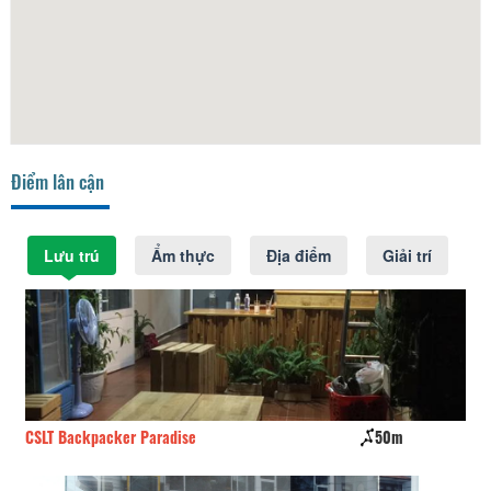
Điểm lân cận
Lưu trú
Ẩm thực
Địa điểm
Giải trí
CSLT Backpacker Paradise
50m
Piz