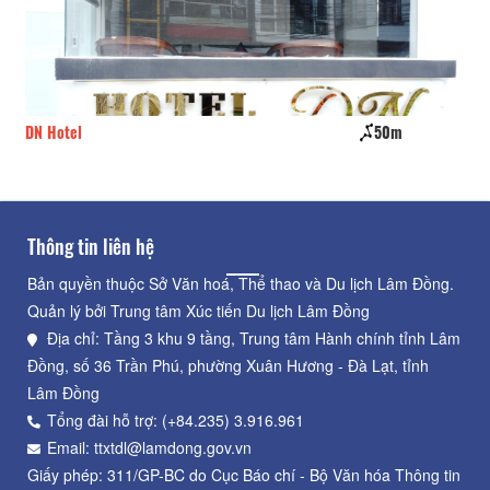
DN Hotel
50m
Ru
Thông tin liên hệ
Bản quyền thuộc Sở Văn hoá, Thể thao và Du lịch Lâm Đồng.
Quản lý bởi Trung tâm Xúc tiến Du lịch Lâm Đồng
Địa chỉ: Tầng 3 khu 9 tầng, Trung tâm Hành chính tỉnh Lâm
Đồng, số 36 Trần Phú, phường Xuân Hương - Đà Lạt, tỉnh
Lâm Đồng
Tổng đài hỗ trợ: (+84.235) 3.916.961
Email: ttxtdl@lamdong.gov.vn
Giấy phép: 311/GP-BC do Cục Báo chí - Bộ Văn hóa Thông tin