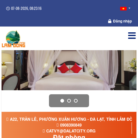
07-08-2026, 08:23:16
Đăng nhập
A22, TRẦN LÊ, PHƯỜNG XUÂN HƯƠNG - ĐÀ LẠT, TỈNH LÂM ĐỒN
0908390849
CATVY@DALATCITY.ORG
Đặt phòng