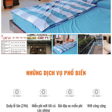
NHỮNG DỊCH VỤ PHỔ BIẾN
Quầy lễ tân (24h)
Miễn phí wifi tất cả
Bãi đậu xe miễn phí
Wifi công cộng
các phòng