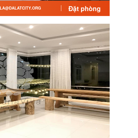
Đặt phòng
LA@DALATCITY.ORG