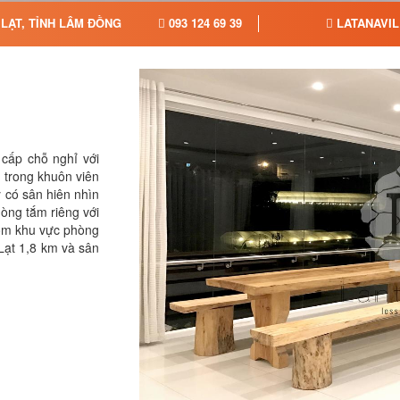
LẠT, TỈNH LÂM ĐỒNG
093 124 69 39
LATANAVIL
 cấp chỗ nghỉ với
 trong khuôn viên
y có sân hiên nhìn
òng tắm riêng với
gồm khu vực phòng
Lạt 1,8 km và sân