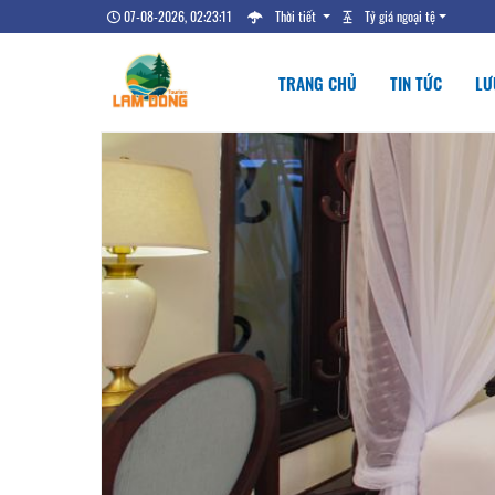
07-08-2026, 02:23:12
Thời tiết
Tỷ giá ngoại tệ
TRANG CHỦ
TIN TỨC
LƯ