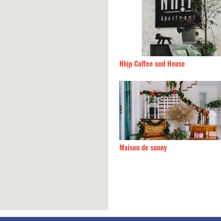
170m
Nhịp Coffee and House
ia Chi Bảo
170m
Maison de sunny