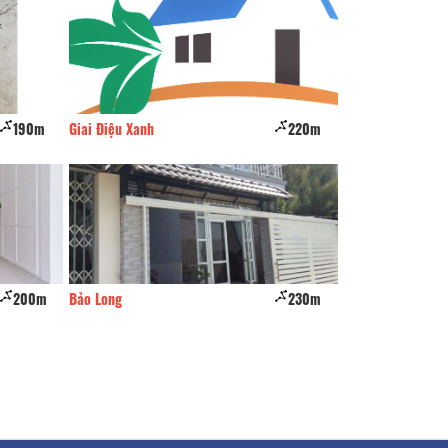
190m
Giai Điệu Xanh
220m
Kỳ Hòa
200m
Bảo Long
230m
Bo hostel