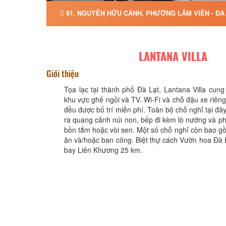
61, NGUYỄN HỮU CẢNH, PHƯỜNG LÂM VIÊN - ĐÀ 
LANTANA VILLA
Giới thiệu
Tọa lạc tại thành phố Đà Lạt, Lantana Villa cung
khu vực ghế ngồi và TV. Wi-Fi và chỗ đậu xe riêng
đều được bố trí miễn phí. Toàn bộ chỗ nghỉ tại đâ
ra quang cảnh núi non, bếp đi kèm lò nướng và ph
bồn tắm hoặc vòi sen. Một số chỗ nghỉ còn bao 
ăn và/hoặc ban công. Biệt thự cách Vườn hoa Đà 
bay Liên Khương 25 km.