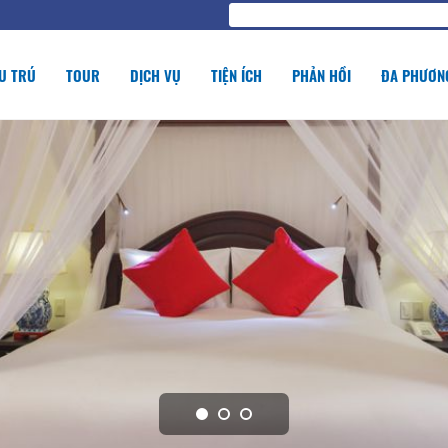
U TRÚ
TOUR
DỊCH VỤ
TIỆN ÍCH
PHẢN HỒI
ĐA PHƯƠNG