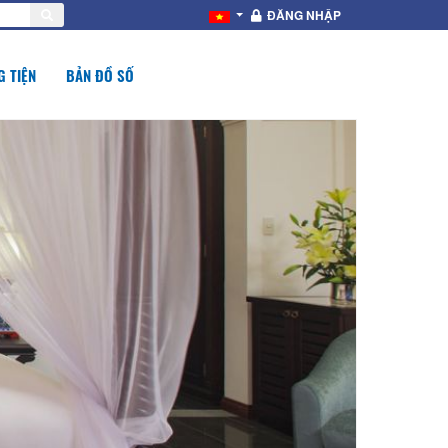
ĐĂNG NHẬP
 TIỆN
BẢN ĐỒ SỐ