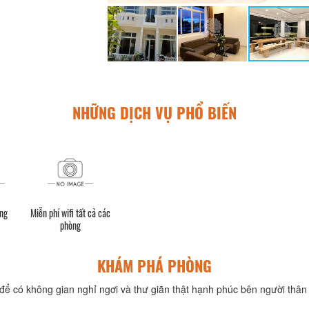
NHỮNG DỊCH VỤ PHỔ BIẾN
ộng
Miễn phí wifi tất cả các
phòng
KHÁM PHÁ PHÒNG
để có không gian nghỉ ngơi và thư giãn thật hạnh phúc bên người thân 