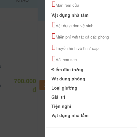
KHẢO
Màn rèm cửa
Vật dụng nhà tắm
Vật dụng dọn vệ sinh
Miễn phí wifi tất cả các phòng
Truyền hình vệ tinh/ cáp
Vòi hoa sen
u
Điểm đặc trưng
Vật dụng phòng
700.000
n
CHƯA KHAI BÁO PHÒNG
đ
Loại giường
Giải trí
Tiện nghi
Vật dụng nhà tắm