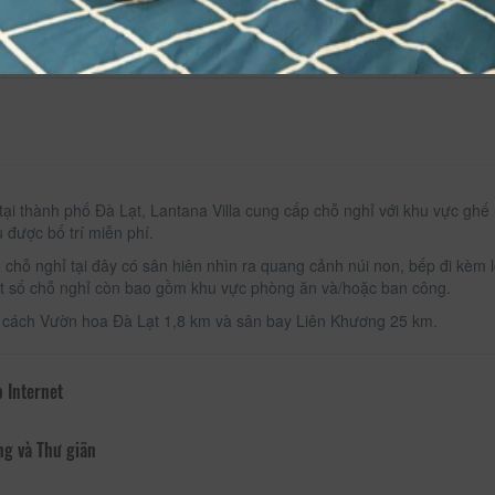
 tại thành phố Đà Lạt, Lantana Villa cung cấp chỗ nghỉ với khu vực ghế
 được bố trí miễn phí.
 chỗ nghỉ tại đây có sân hiên nhìn ra quang cảnh núi non, bếp đi kèm 
t số chỗ nghỉ còn bao gồm khu vực phòng ăn và/hoặc ban công.
ự cách Vườn hoa Đà Lạt 1,8 km và sân bay Liên Khương 25 km.
 Internet
ng và Thư giãn