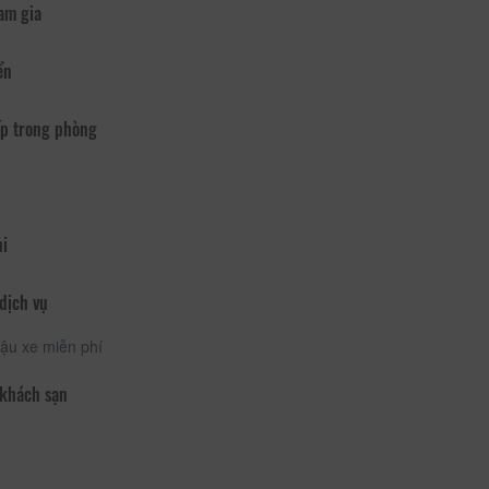
am gia
ển
p trong phòng
hi
dịch vụ
ậu xe miễn phí
 khách sạn