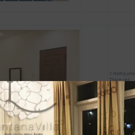
Hướng phò
Thành phố
Tủ áo
Bàn
Báo thức