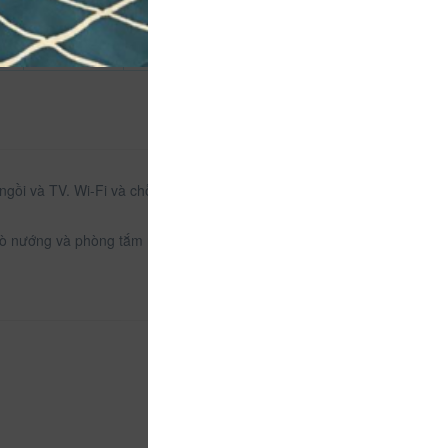
 ngồi và TV. Wi-Fi và chỗ đậu xe riêng trong khuôn
lò nướng và phòng tắm riêng với bồn tắm hoặc vòi