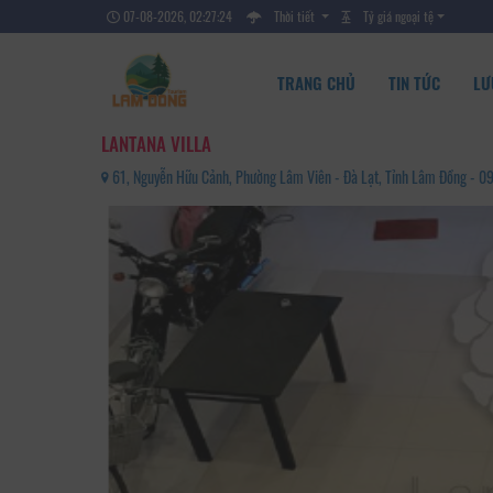
07-08-2026, 02:27:25
Thời tiết
Tỷ giá ngoại tệ
TRANG CHỦ
TIN TỨC
LƯ
LANTANA VILLA
61, Nguyễn Hữu Cảnh, Phường Lâm Viên - Đà Lạt, Tỉnh Lâm Đồng - 0