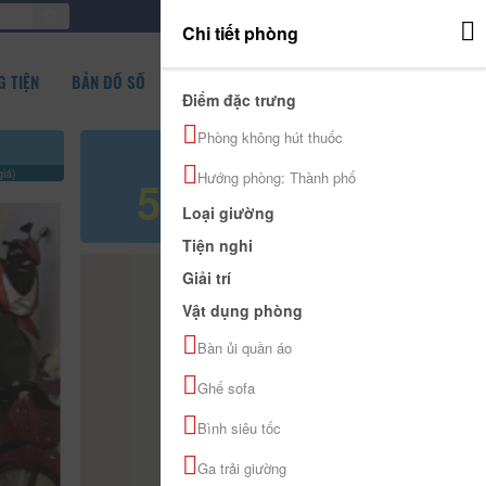
ĐĂNG NHẬP
Chi tiết phòng
 TIỆN
BẢN ĐỒ SỐ
Điểm đặc trưng
Phòng không hút thuốc
Giá tham khảo
iá)
Hướng phòng: Thành phố
500.000 đ
Loại giường
Tiện nghi
Giải trí
Vật dụng phòng
Bàn ủi quần áo
Ghế sofa
Bình siêu tốc
Ga trải giường