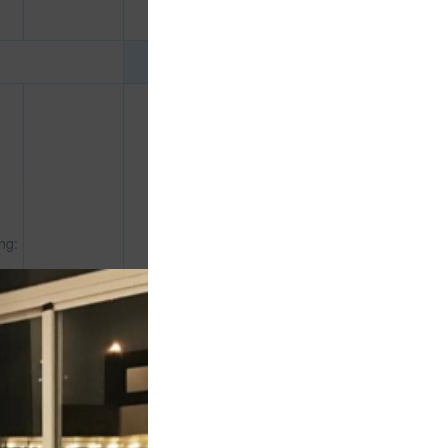
ng:
1.000.000
CHƯA KHAI BÁO PHÒNG
đ