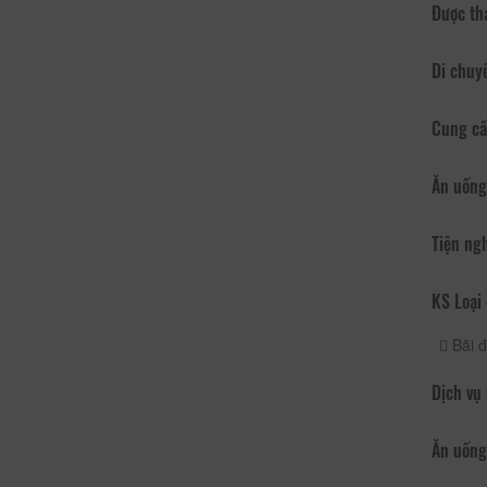
Được th
Di chuy
Cung cấ
Ăn uống
Tiện ng
KS Loại 
Bãi đ
Dịch vụ
Ăn uống