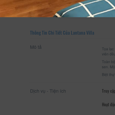
Xem thông tin phòng
Thông Tin Chi Tiết Của Lantana Villa
Mô tả
Tọa lạc
viên đều
Toàn bộ
sen. Mộ
Biệt th
Dịch vụ - Tiện ích
Truy cập
Hoạt độ