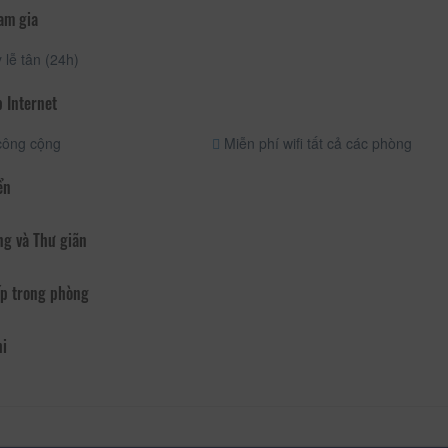
am gia
lễ tân (24h)
 Internet
công cộng
Miễn phí wifi tất cả các phòng
ển
ng và Thư giãn
p trong phòng
hi