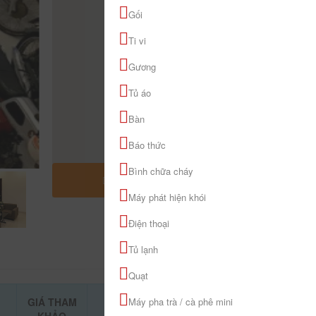
Gối
Ti vi
Gương
Tủ áo
Bàn
Báo thức
Bình chữa cháy
MỞ RỘNG BẢN ĐỒ
Máy phát hiện khói
Điện thoại
Tủ lạnh
Quạt
GIÁ THAM
Máy pha trà / cà phê mini
ĐẶT PHÒNG