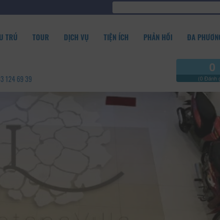
U TRÚ
TOUR
DỊCH VỤ
TIỆN ÍCH
PHẢN HỒI
ĐA PHƯƠNG
0
93 124 69 39
(0 Đánh g