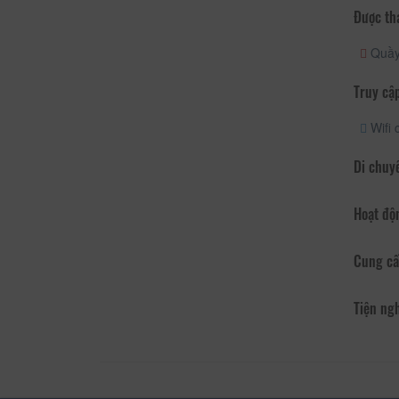
Được th
Quầy 
Truy cập
Wifi 
Di chuy
Hoạt độ
Cung cấ
Tiện ng