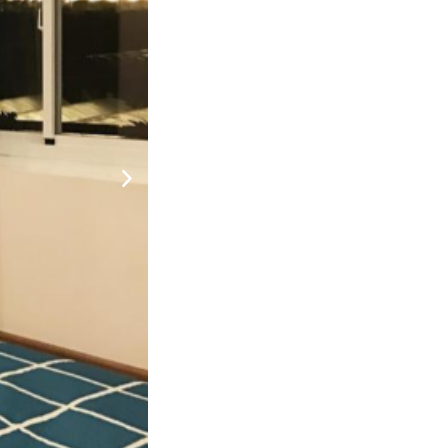
600.000
CHƯA KHAI BÁO PHÒNG
đ