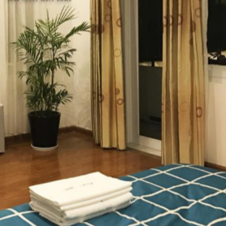
đơn
Tủ áo
Bàn
Báo thức
Bình chữa
cháy