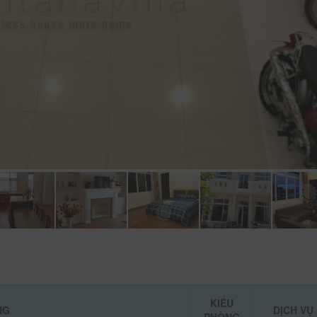
KIỂU
NG
DỊCH VỤ