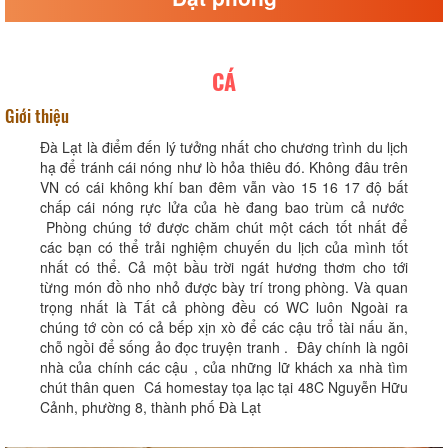
CÁ
Giới thiệu
Đà Lạt là điểm đến lý tưởng nhất cho chương trình du lịch
hạ để tránh cái nóng như lò hỏa thiêu đó. Không đâu trên
VN có cái không khí ban đêm vẫn vào 15 16 17 độ bất
chấp cái nóng rực lửa của hè đang bao trùm cả nước
Phòng chúng tớ được chăm chút một cách tốt nhất để
các bạn có thể trải nghiệm chuyến du lịch của mình tốt
nhất có thể. Cả một bầu trời ngát hương thơm cho tới
từng món đồ nho nhỏ được bày trí trong phòng. Và quan
trọng nhất là Tất cả phòng đều có WC luôn Ngoài ra
chúng tớ còn có cả bếp xịn xò để các cậu trổ tài nấu ăn,
chỗ ngồi để sống ảo đọc truyện tranh . Đây chính là ngôi
nhà của chính các cậu , của những lữ khách xa nhà tìm
chút thân quen Cá homestay tọa lạc tại 48C Nguyễn Hữu
Cảnh, phường 8, thành phố Đà Lạt