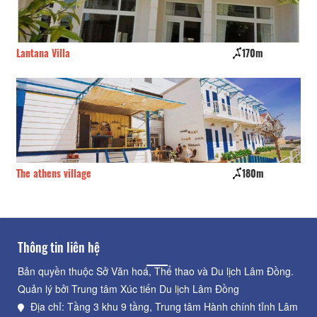
Lantana Villa
170m
Kỳ
The athens village
180m
Ma
Thông tin liên hệ
Bản quyền thuộc Sở Văn hoá, Thể thao và Du lịch Lâm Đồng.
Quản lý bởi Trung tâm Xúc tiến Du lịch Lâm Đồng
Địa chỉ: Tầng 3 khu 9 tầng, Trung tâm Hành chính tỉnh Lâm