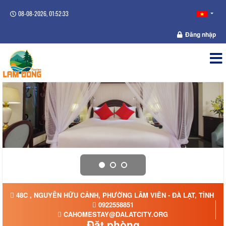
08-08-2026, 01:52:34
Đăng nhập
48C , NGUYỄN HỮU CẢNH, PHƯỜNG LÂM VIÊN - ĐÀ LẠT, TỈNH L
0922558851
CAHOMESTAY@DALATCITY.ORG
Đặt phòng