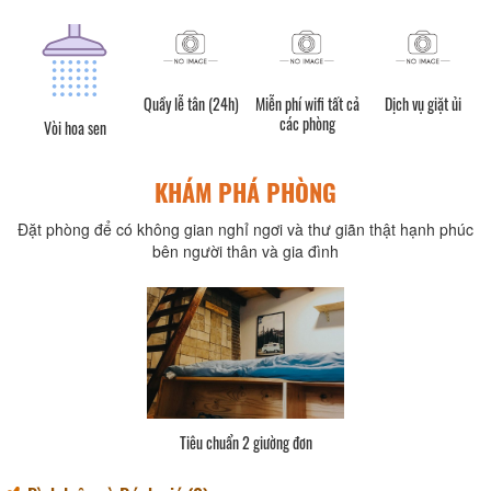
Quầy lễ tân (24h)
Miễn phí wifi tất cả
Dịch vụ giặt ủi
các phòng
Vòi hoa sen
KHÁM PHÁ PHÒNG
Đặt phòng để có không gian nghỉ ngơi và thư giãn thật hạnh phúc
bên người thân và gia đình
Tiêu chuẩn 2 giường đơn