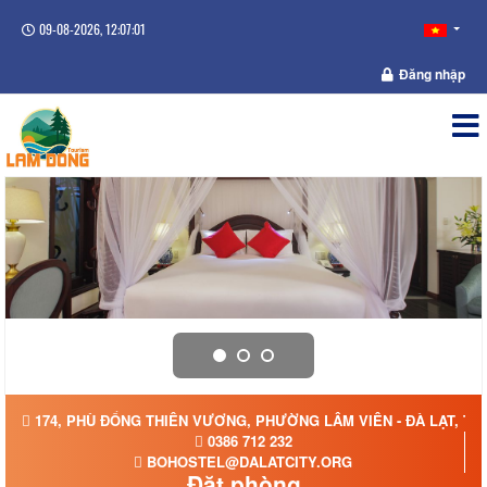
09-08-2026, 12:07:01
Đăng nhập
174, PHÙ ĐỔNG THIÊN VƯƠNG, PHƯỜNG LÂM VIÊN - ĐÀ LẠT, TỈ
0386 712 232
BOHOSTEL@DALATCITY.ORG
Đặt phòng