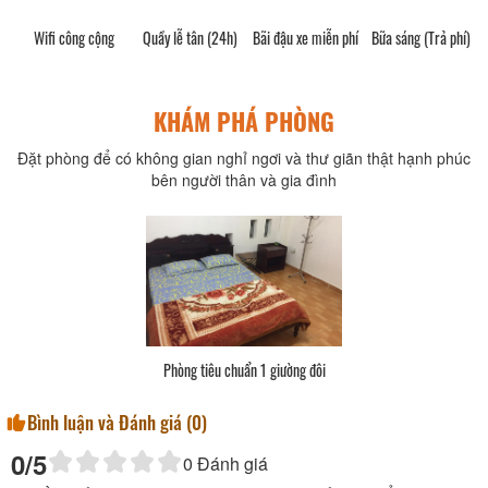
Wifi công cộng
Quầy lễ tân (24h)
Bãi đậu xe miễn phí
Bữa sáng (Trả phí)
KHÁM PHÁ PHÒNG
Đặt phòng để có không gian nghỉ ngơi và thư giãn thật hạnh phúc
bên người thân và gia đình
Phòng tiêu chuẩn 1 giường đôi
Bình luận và Đánh giá (
0
)
0
/5
0
Đánh giá