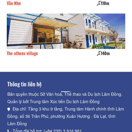
Vân Như
110m
Kỳ
The athens village
140m
Th
Thông tin liên hệ
Bản quyền thuộc Sở Văn hoá, Thể thao và Du lịch Lâm Đồng.
Quản lý bởi Trung tâm Xúc tiến Du lịch Lâm Đồng
Địa chỉ: Tầng 3 khu 9 tầng, Trung tâm Hành chính tỉnh Lâm
Đồng, số 36 Trần Phú, phường Xuân Hương - Đà Lạt, tỉnh
Lâm Đồng
Tổng đài hỗ trợ: (+84.235) 3.916.961