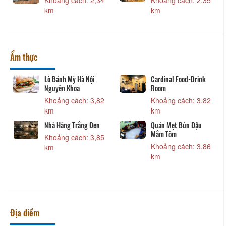
Khoảng cách: 2,22
Khoảng cách: 2,22
km
km
Ẩm thực
Hầm Rượu Vang Đà Lạt
Quán dê gia truyền Tài
Ký
Khoảng cách: 3,14
Khoảng cách: 3,20
km
km
Phú Nguyên Coffee
Quán Lệ Dung - Đặc
Sản Dê
Khoảng cách: 3,59
Khoảng cách: 3,70
km
km
Địa điểm