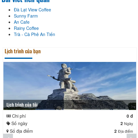
Đà Lạt View Coffee
Sunny Farm
An Cafe
Rainy Coffee
Trà - Cà Phê An Tiến
Lịch trình của bạn
Lịch trình của tôi
Chi phí
0 đ
Số ngày
2
Ngày
Số địa điểm
2
Địa điểm