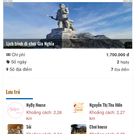
Lịch trình đi chơi Gia Nghĩa
Chi phí
1.700.000 đ
Số ngày
2
Ngày
Số địa điểm
7
Địa điểm
Lưu trú
Tuấn Vũ Villa
Villa Atiso
Khoảng cách: 2,11
Khoảng cách: 2,13
km
km
Lê
CSLT Lê Home