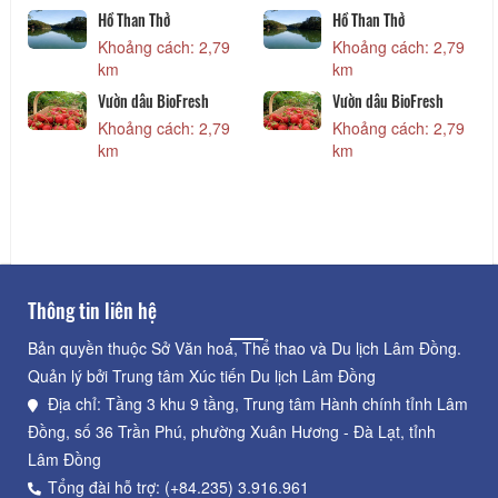
ông ty TNHH DL
Vườn Dâu Nam Anh
Hồ Th
ature's
Khoảng cách: 1,90
Khoả
hoảng cách: 1,74
km
km
km
ChiKa Farm
Vườn 
Khoảng cách: 2,57
Khoả
km
km
oy Dalat
hoảng cách: 2,66
km
Thông tin liên hệ
Bản quyền thuộc Sở Văn hoá, Thể thao và Du lịch Lâm Đồng.
Quản lý bởi Trung tâm Xúc tiến Du lịch Lâm Đồng
Địa chỉ: Tầng 3 khu 9 tầng, Trung tâm Hành chính tỉnh Lâm
Đồng, số 36 Trần Phú, phường Xuân Hương - Đà Lạt, tỉnh
Lâm Đồng
Tổng đài hỗ trợ: (+84.235) 3.916.961