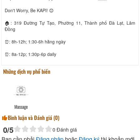
Don't Worry, Be KAPI! 😊
🏠: 319 Đường Tự Tạo, Phường 11, Thành phố Đà Lạt, Lâm
Đồng
⏰: 8h-12h; 1:30-6h hằng ngày
⏰: 8a-12p; 1:30p-6p daily
Những dịch vụ phổ biến
Massage
Bình luận và Đánh giá (
0
)
0
/5
0
Đánh giá
Bạn cần phải
Đăng nhập
hoặc
Đăng ký
tài khoản mới