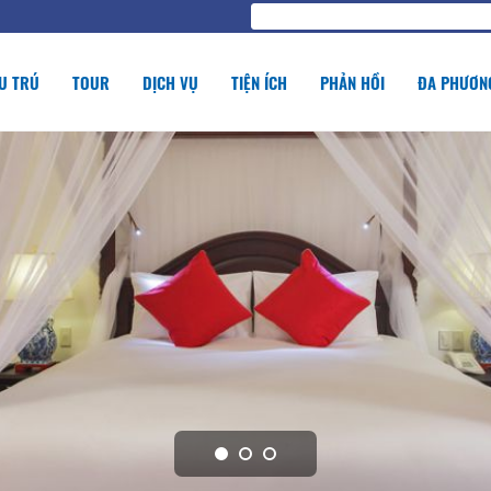
U TRÚ
TOUR
DỊCH VỤ
TIỆN ÍCH
PHẢN HỒI
ĐA PHƯƠNG