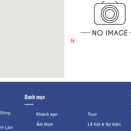
ội
1,60km
Lê
Danh mục
 Đồng.
Khách sạn
Tour
Ẩm thực
Lễ hội & Sự kiện
ỉnh Lâm