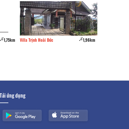
1,75km
Villa Trịnh Hoài Đức
1,96km
NHÀ CỦA MÈO - M
LẠT
Tải ứng dụng