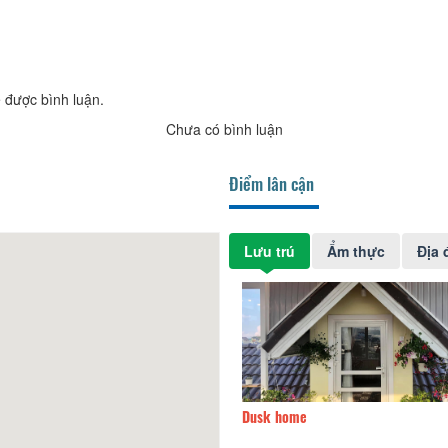
 được bình luận.
Chưa có bình luận
Điểm lân cận
Lưu trú
Ẩm thực
Địa 
 Lê Home
1,52km
Dusk home