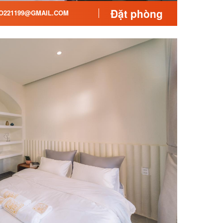
Đặt phòng
221199@GMAIL.COM
quan tâm nhau cùng nghỉ
rời trong veo, thanh khiết
 Đường Trịnh Hoài Đức, khu Nam
Cát, phía tay phải) 078
o Hân hạnh được Phục vụ