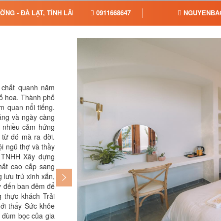
NG - ĐÀ LẠT, TỈNH LÂM ĐỒNG
0911668647
NGUYENBAO
 chất quanh năm
những người thân yêu những giây phút 
ố hoa. Thành phố
ngơi và sống chậm lại để thưởng thức khí t
m quan nổi tiếng.
của khí trời Đà Lạt 𝑇ℎ𝑒 𝑊𝑜𝑛𝑑𝑒𝑟𝑤𝑎𝑙𝑙:
áng và ngày càng
Hồ, phường 11. (Cuối dốc Lâm Phượng 
c nhiều cảm hứng
6092222 Hot line: 0911668647 Gặp Bả
từ đó mà ra đời.
Quý khách
i ngũ thợ và thầy
y TNHH Xây dựng
hất cao cấp sang
ng lưu trú xinh xắn,
ày đến ban đêm để
 thực khách Trải
mới thấy Sức khỏe
u đùm bọc của gia