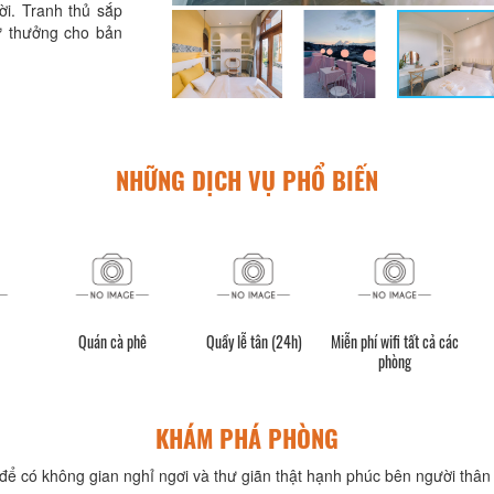
ời. Tranh thủ sắp
ự thưởng cho bản
NHỮNG DỊCH VỤ PHỔ BIẾN
Quán cà phê
Quầy lễ tân (24h)
Miễn phí wifi tất cả các
phòng
KHÁM PHÁ PHÒNG
để có không gian nghỉ ngơi và thư giãn thật hạnh phúc bên người thân 