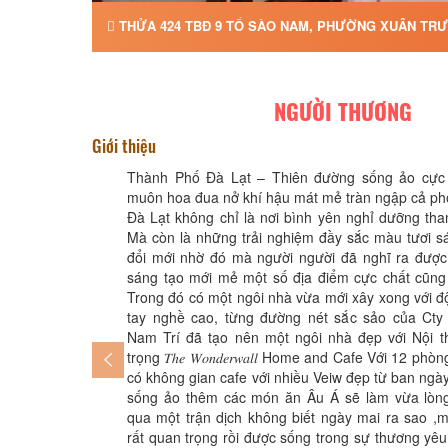
THỬA 424 TBĐ 9 TỔ SÀO NAM, PHƯỜNG XUÂN TRƯỜ
NGƯỜI THƯƠNG
Giới thiệu
Thành Phố Đà Lạt – Thiên đường sống ảo cực
muôn hoa đua nở khí hậu mát mẻ tràn ngập cả ph
Đà Lạt không chỉ là nơi bình yên nghỉ dưỡng tha
Mà còn là những trải nghiệm đầy sắc màu tươi s
đổi mới nhờ đó mà người người đã nghĩ ra đượ
sáng tạo mới mẻ một số địa điểm cực chất cũng 
Trong đó có một ngôi nhà vừa mới xây xong với độ
tay nghề cao, từng đường nét sắc sảo của Ct
Nam Trí đã tạo nên một ngôi nhà đẹp với Nội t
trọng 𝑇ℎ𝑒 𝑊𝑜𝑛𝑑𝑒𝑟𝑤𝑎𝑙𝑙 Home and Cafe Với 12 phò
có không gian cafe với nhiều Veiw đẹp từ ban ng
sống ảo thêm các món ăn Âu Á sẽ làm vừa lòng
qua một trận dịch không biết ngày mai ra sao ,
rất quan trọng rồi được sống trong sự thương yê