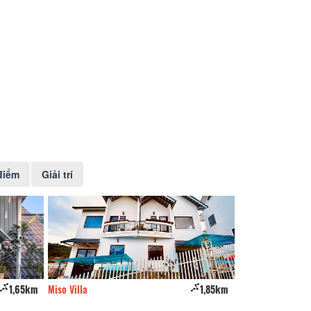
điểm
Giải trí
1,65km
Miso Villa
1,85km
Choi house