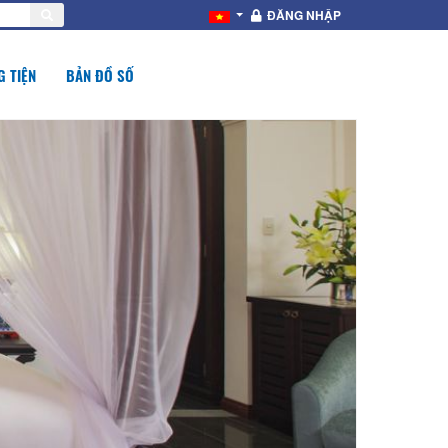
ĐĂNG NHẬP
 TIỆN
BẢN ĐỒ SỐ