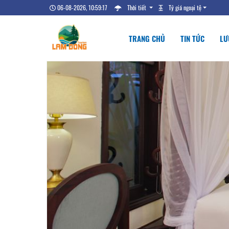
06-08-2026, 10:59:18
Thời tiết
Tỷ giá ngoại tệ
TRANG CHỦ
TIN TỨC
LƯ