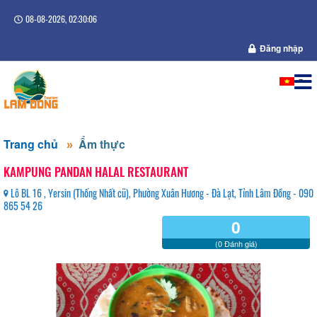
08-08-2026, 02:30:07
Đăng nhập
Trang chủ
Ẩm thực
KAMPUNG PANDAN HALAL RESTAURANT
Lô BL 16 , Yersin (Thống Nhất cũ), Phường Xuân Hương - Đà Lạt, Tỉnh Lâm Đồng - 090
865 54 26
0
(0 Đánh giá)