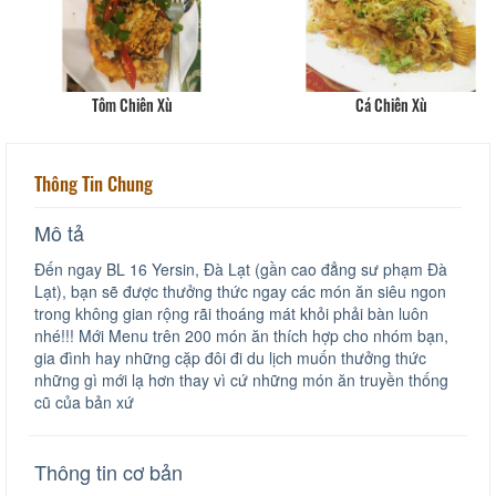
ên Xù
Cá Chiên Xù
Mì
Thông Tin Chung
Mô tả
Đến ngay BL 16 Yersin, Đà Lạt (gần cao đẳng sư phạm Đà
Lạt), bạn sẽ được thưởng thức ngay các món ăn siêu ngon
trong không gian rộng rãi thoáng mát khỏi phải bàn luôn
nhé!!! Mới Menu trên 200 món ăn thích hợp cho nhóm bạn,
gia đình hay những cặp đôi đi du lịch muốn thưởng thức
những gì mới lạ hơn thay vì cứ những món ăn truyền thống
cũ của bản xứ
Thông tin cơ bản