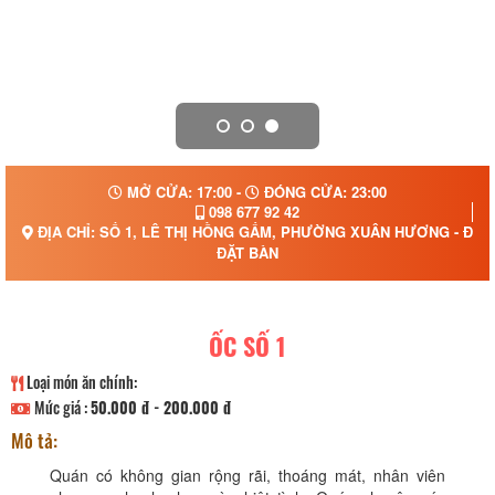
MỞ CỬA: 17:00 -
ĐÓNG CỬA: 23:00
098 677 92 42
ĐỊA CHỈ: SỐ 1, LÊ THỊ HỒNG GẤM, PHƯỜNG XUÂN HƯƠNG - ĐÀ 
ĐẶT BÀN
ỐC SỐ 1
Loại món ăn chính:
Mức giá :
50.000 đ - 200.000 đ
Mô tả:
Quán có không gian rộng rãi, thoáng mát, nhân viên