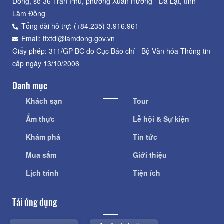
Đồng, số 36 Trần Phú, phường Xuân Hương - Đà Lạt, tỉnh
Lâm Đồng
Tổng đài hỗ trợ: (+84.235) 3.916.961
Email: ttxtdl@lamdong.gov.vn
Giấy phép: 311/GP-BC do Cục Báo chí - Bộ Văn hóa Thông tin
cấp ngày 13/10/2006
Danh mục
Khách sạn
Tour
Ẩm thực
Lễ hội & Sự kiện
Khám phá
Tin tức
Mua sắm
Giới thiệu
Lịch trình
Tiện ích
Tải ứng dụng