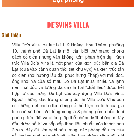
DE’SVINS VILLA
Giới thiệu
Villa De’s Vins tọa lạc tại 112 Hoàng Hoa Thám, phường
10, thành phố Đà Lạt là một căn biệt thự mang phong
cách cổ điển nhưng vẫn không kém phần hiện đại. Kiến
trúc Villa De’s Vins là một phần của kiến trúc bản địa Đà
Lạt (dựa vào cảnh quan thời tiết khu vực) và kiến trúc tân
cổ điển (hơi hướng lâu đài phục hưng Pháp) với mái dốc,
ống khói và cửa sổ mái. Do Đà Lạt mưa nhiều và lạnh
nên mái dốc và tường đá dày là hai “chất liệu” được kết
hợp từ đặc trưng Đà Lạt vào xây dựng Villa De’s Vins.
Ngoài những đặc trưng chung đó thì Villa De’s Vins còn
có những nét cách điệu riêng để thể hiện cá tính của gia
tộc chủ sở hữu. Với tổng cộng là 8 phòng gồm nhiều loại
phòng đơn, đôi và phòng tập thể nhóm. Mỗi phòng ở đây
đều được bố trí và sắp xếp theo tiêu chuẩn của khách sạn
3 sao, đầy đủ tiện nghi bên trong, các phòng đều có cửa
sổ thoáng mát, sàn nhà gỗ, diện tích phòng rộng rãi, nội