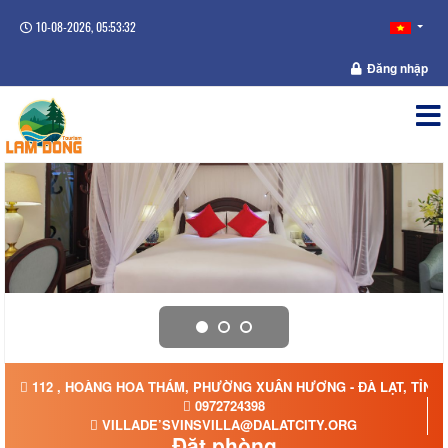
10-08-2026, 05:53:32
Đăng nhập
112 , HOÀNG HOA THÁM, PHƯỜNG XUÂN HƯƠNG - ĐÀ LẠT, TỈNH
0972724398
VILLADE’SVINSVILLA@DALATCITY.ORG
Đặt phòng