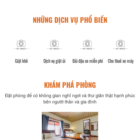
NHỮNG DỊCH VỤ PHỔ BIẾN
cả
Giặt khô
Dịch vụ giặt ủi
Bãi đậu xe miễn phí
Cho thuê xe máy
KHÁM PHÁ PHÒNG
Đặt phòng để có không gian nghỉ ngơi và thư giãn thật hạnh phúc
bên người thân và gia đình