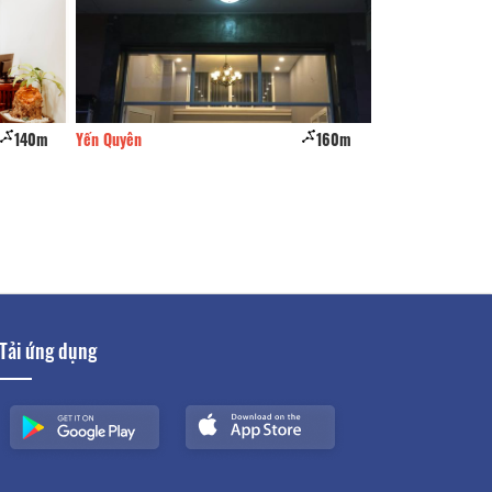
160m
Liên Hương hotel
170m
Dala Garde
Tải ứng dụng