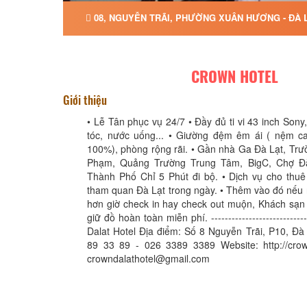
08, NGUYỄN TRÃI, PHƯỜNG XUÂN HƯƠNG - ĐÀ L
CROWN HOTEL
Giới thiệu
• Lễ Tân phục vụ 24/7 • Đầy đủ ti vi 43 inch Sony
tóc, nước uống... • Giường đệm êm ái ( nệm ca
100%), phòng rộng rãi. • Gần nhà Ga Đà Lạt, Tr
Phạm, Quảng Trường Trung Tâm, BigC, Chợ Đ
Thành Phố Chỉ 5 Phút đi bộ. • Dịch vụ cho thuê
tham quan Đà Lạt trong ngày. • Thêm vào đó nếu
hơn giờ check in hay check out muộn, Khách sạn
giữ đồ hoàn toàn miễn phí. ---------------------------
Dalat Hotel Địa điểm: Số 8 Nguyễn Trãi, P10, Đà 
89 33 89 - 026 3389 3389 Website: http://crown
crowndalathotel@gmail.com