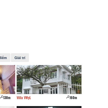
điểm
Giải trí
160m
Dalat House
170m
Tranh Gỗ