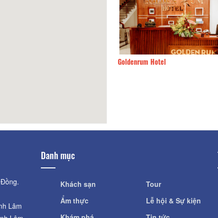
Goldenrum Hotel
140m
Yến Quyên
Danh mục
 Đồng.
Khách sạn
Tour
Ẩm thực
Lễ hội & Sự kiện
ỉnh Lâm
Khám phá
Tin tức