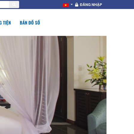
ĐĂNG NHẬP
 TIỆN
BẢN ĐỒ SỐ