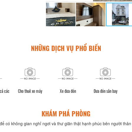
NHỮNG DỊCH VỤ PHỔ BIẾN
 cả các
Cho thuê xe máy
Xe đưa đón
Đưa đón sân bay
KHÁM PHÁ PHÒNG
để có không gian nghỉ ngơi và thư giãn thật hạnh phúc bên người thân 