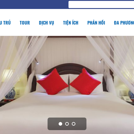
U TRÚ
TOUR
DỊCH VỤ
TIỆN ÍCH
PHẢN HỒI
ĐA PHƯƠNG