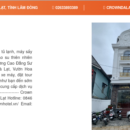
ẠT, TỈNH LÂM ĐỒNG
02633893389
CROWNDALA
, tủ lạnh, máy sấy
o su thiên nhiên
ường Cao Đẳng Sư
à Lạt, Vườn Hoa
 xe máy, đặt tour
 như bạn đến sớm
 cung cấp dịch vụ
-------------- Crown
Lạt Hotline: 0846
hotel.vn/ Email: