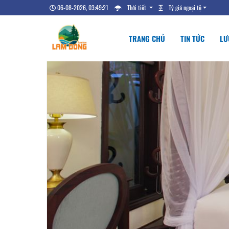
06-08-2026, 03:49:22
Thời tiết
Tỷ giá ngoại tệ
TRANG CHỦ
TIN TỨC
LƯ