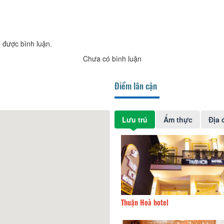
 được bình luận.
Chưa có bình luận
Điểm lân cận
Lưu trú
Ẩm thực
Địa 
Thuận Hoà hotel
130m
Villa VWyL