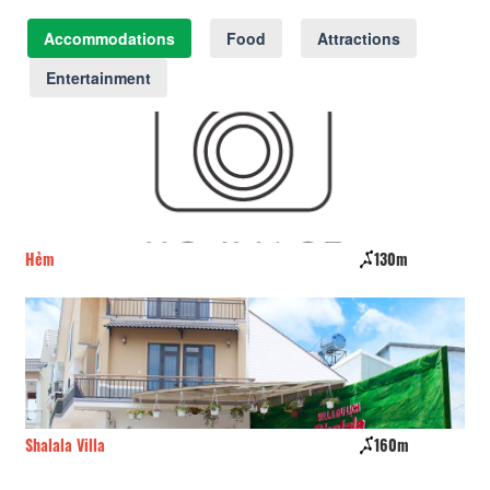
Accommodations
Food
Attractions
Entertainment
Hẻm
130m
Do
Shalala Villa
160m
Au