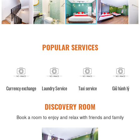
POPULAR SERVICES
e
Currency exchange
Laundry Service
Taxi service
Giữ hành lý
DISCOVERY ROOM
Book a room to enjoy and relax with friends and family