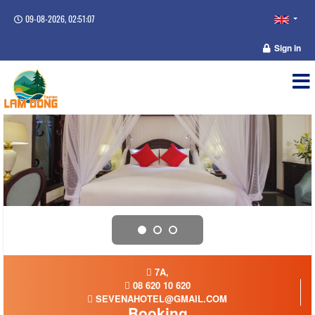
09-08-2026, 02:51:08
Sign in
7A,
08 620 10 620
SEVENAHOTEL@GMAIL.COM
Booking