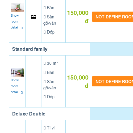
Bàn
150,000
Show
Sàn
NOT DEFINE ROO
đ
room
gỗ/ván
detail
Dép
Standard family
30 m²
Bàn
150,000
Show
Sàn
NOT DEFINE ROO
đ
room
gỗ/ván
detail
Dép
Deluxe Double
Ti vi