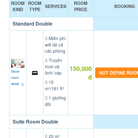
ROOM
ROOM
ROOM
SERVICES
BOOKING
KIND
TYPE
PRICE
Standard Double
Miễn phí
wifi tất cả
các phòng
Truyền
hình vệ
150,000
Show
tinh/ cáp
NOT DEFINE ROO
đ
room
15
detail
m²/161 ft²
1 giường
đôi
Suite Room Double
20 m²