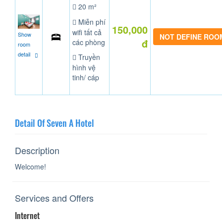
20 m²
Miễn phí
150,000
wifi tất cả
Show
NOT DEFINE ROO
đ
các phòng
room
detail
Truyền
hình vệ
tinh/ cáp
Detail Of Seven A Hotel
Description
Welcome!
Services and Offers
Internet