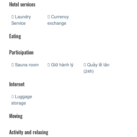
Hotel services
Laundry
Currency
Service
exchange
Eating
Participation
Sauna room
Giữ hành lý
Quầy lễ tân
(24h)
Internet
Luggage
storage
Moving
Activity and relaxing