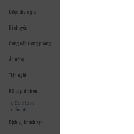
Được tham gia
Di chuyển
Cung cấp trong phòng
Ăn uống
Tiện nghi
KS Loại dịch vụ
Bãi đậu xe
miễn phí
Dịch vụ khách sạn