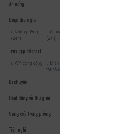
Ăn uống
Được tham gia
Nhận phòng
Quầy lễ tân
(24h)
(24h)
Truy cập Internet
Wifi công cộng
Miễn phí wifi
tất cả các phòng
Di chuyển
Hoạt động và Thư giãn
Cung cấp trong phòng
Tiện nghi