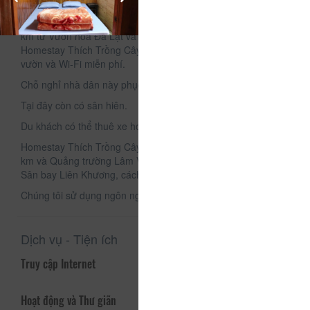
Tọa lạc tại thành phố Đà Lạt, nằm trong bán kính chưa đầy 1
km từ Vườn hoa Đà Lạt và 2,2 km từ Hồ Xuân Hương,
Homestay Thích Trồng Cây cung cấp chỗ nghỉ có lối ra khu
vườn và Wi-Fi miễn phí.
Chỗ nghỉ nhà dân này phục vụ bữa sáng tự chọn hàng ngày.
Tại đây còn có sân hiên.
Du khách có thể thuê xe hơi của chỗ nghỉ.
Homestay Thích Trồng Cây nằm cách Công viên Yersin 2,3
km và Quảng trường Lâm Viên 2,4 km. Sân bay gần nhất là
Sân bay Liên Khương, cách đó 31 km.
Chúng tôi sử dụng ngôn ngữ của bạn!
Dịch vụ - Tiện ích
Truy cập Internet
Hoạt động và Thư giãn