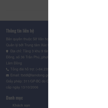
Thông tin liên hệ
Bản quyền thuộc Sở Văn hoá, Thể thao và Du lịch Lâm Đồng.
Quản lý bởi Trung tâm Xúc tiến Du lịch Lâm Đồng
Địa chỉ: Tầng 3 khu 9 tầng, Trung tâm Hành chính tỉnh Lâm
Đồng, số 36 Trần Phú, phường Xuân Hương - Đà Lạt, tỉnh
Lâm Đồng
Tổng đài hỗ trợ: (+84.235) 3.916.961
Email: ttxtdl@lamdong.gov.vn
Giấy phép: 311/GP-BC do Cục Báo chí - Bộ Văn hóa Thông tin
cấp ngày 13/10/2006
Danh mục
Khách sạn
Tour