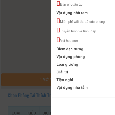
Bàn ủi quần áo
Vật dụng nhà tắm
Miễn phí wifi tất cả các phòng
Truyền hình vệ tinh/ cáp
Vòi hoa sen
Điểm đặc trưng
Vật dụng phòng
Loại giường
Giải trí
Tiện nghi
MỞ RỘNG BẢN ĐỒ
Vật dụng nhà tắm
Chọn Phòng Tại Thích Trồng Cây
LOẠI
KIỂU
DỊCH
GIÁ THAM