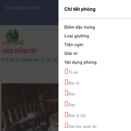
09-08-2026, 11:14:54
Chi tiết phòng
Đăng nhập
Điểm đặc trưng
Loại giường
Tiện nghi
THÍCH TRỒNG CÂY
Giải trí
26, Gio An, Phường Cam Ly - Đà Lạt, Tỉnh Lâm Đồng - 0333 637 399
Vật dụng phòng
0
Tủ áo
(0 Đánh giá)
Bàn là
Bàn
Dép
Bàn ủi (là)
Giá treo quần áo