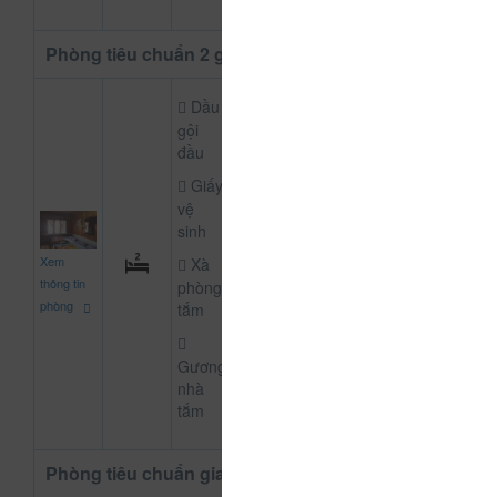
Phòng tiêu chuẩn 2 giường
Dầu
gội
đầu
Giấy
vệ
sinh
500.000
Xem
Xà
CHƯA KHAI BÁO P
đ
thông tin
phòng
phòng
tắm
Gương
nhà
tắm
Phòng tiêu chuẩn gia đình