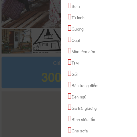
Sofa
Tủ lạnh
Gương
Quạt
Màn rèm cửa
Giá tham khảo
Ti vi
300.000 đ
Gối
Bàn trang điểm
Đèn ngủ
Ga trải giường
Bình siêu tốc
Ghế sofa