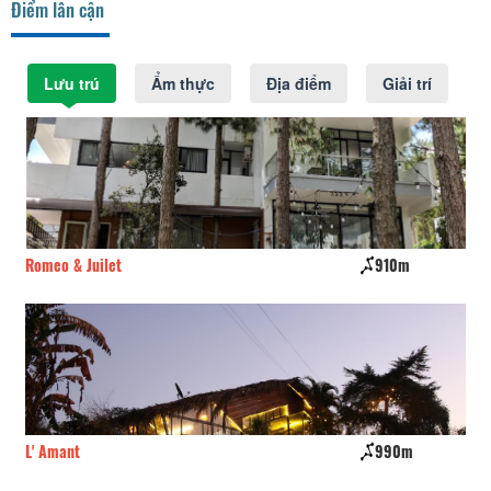
Điểm lân cận
Lưu trú
Ẩm thực
Địa điểm
Giải trí
Romeo & Juilet
910m
Đà
L' Amant
990m
Sa