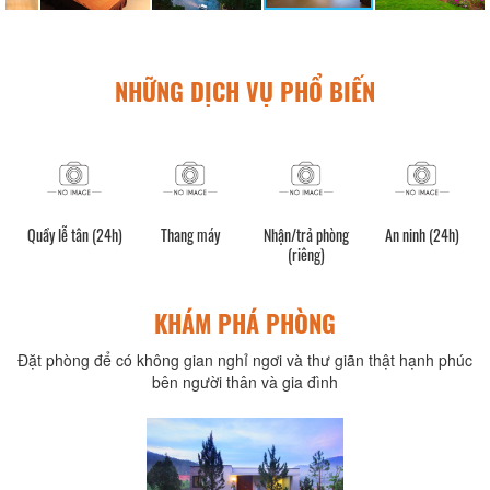
NHỮNG DỊCH VỤ PHỔ BIẾN
Quầy lễ tân (24h)
Thang máy
Nhận/trả phòng
An ninh (24h)
(riêng)
KHÁM PHÁ PHÒNG
Đặt phòng để có không gian nghỉ ngơi và thư giãn thật hạnh phúc
bên người thân và gia đình