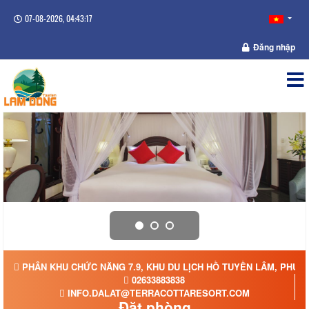
07-08-2026, 04:43:18
Đăng nhập
PHÂN KHU CHỨC NĂNG 7.9, KHU DU LỊCH HỒ TUYỀN LÂM, PHƯỜ
02633883838
INFO.DALAT@TERRACOTTARESORT.COM
Đặt phòng