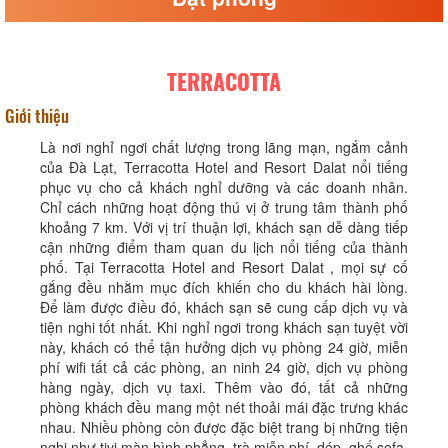
TERRACOTTA
Giới thiệu
Là nơi nghỉ ngơi chất lượng trong lãng mạn, ngắm cảnh
của Đà Lạt, Terracotta Hotel and Resort Dalat nổi tiếng
phục vụ cho cả khách nghỉ dưỡng và các doanh nhân.
Chỉ cách những hoạt động thú vị ở trung tâm thành phố
khoảng 7 km. Với vị trí thuận lợi, khách sạn dễ dàng tiếp
cận những điểm tham quan du lịch nổi tiếng của thành
phố. Tại Terracotta Hotel and Resort Dalat , mọi sự cố
gắng đều nhằm mục đích khiến cho du khách hài lòng.
Để làm được điều đó, khách sạn sẽ cung cấp dịch vụ và
tiện nghi tốt nhất. Khi nghỉ ngơi trong khách sạn tuyệt vời
này, khách có thể tận hưởng dịch vụ phòng 24 giờ, miễn
phí wifi tất cả các phòng, an ninh 24 giờ, dịch vụ phòng
hàng ngày, dịch vụ taxi. Thêm vào đó, tất cả những
phòng khách đều mang một nét thoải mái đặc trưng khác
nhau. Nhiều phòng còn được đặc biệt trang bị những tiện
nghi như tivi màn hình phẳng, trà miễn phí, dép, ghế sofa,