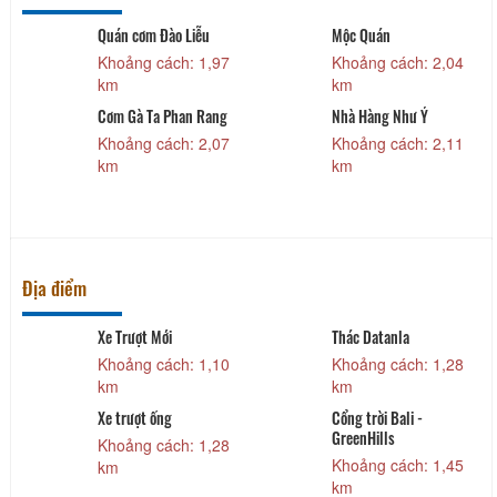
Quán cơm Đào Liễu
Mộc Quán
Khoảng cách: 1,97
Khoảng cách: 2,04
km
km
à
Cơm Gà Ta Phan Rang
Nhà Hàng Như Ý
Khoảng cách: 2,07
Khoảng cách: 2,11
km
km
Địa điểm
Xe Trượt Mới
Thác Datanla
Khoảng cách: 1,10
Khoảng cách: 1,28
km
km
Xe trượt ống
Cổng trời Bali -
GreenHills
Khoảng cách: 1,28
0
Khoảng cách: 1,45
km
km