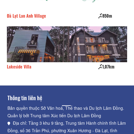
Đà Lạt Lan Anh Village
850m
Ph
Lakeside Villa
1,07km
Tr
Thông tin liên hệ
Bản quyền thuộc Sở Văn hoá, Thể thao và Du lịch Lâm Đồng.
Quản lý bởi Trung tâm Xúc tiến Du lịch Lâm Đồng
Địa chỉ: Tầng 3 khu 9 tầng, Trung tâm Hành chính tỉnh Lâm
Đồng, số 36 Trần Phú, phường Xuân Hương - Đà Lạt, tỉnh