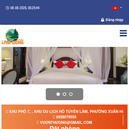
08-08-2026, 06:20:44
Đăng nhập
KHU PHỐ 7, , KHU DU LỊCH HỒ TUYỀN LÂM, PHƯỜNG XUÂN HƯƠN
0928079555
VUONTHUONG@GMAIL.COM
Đặt phòng