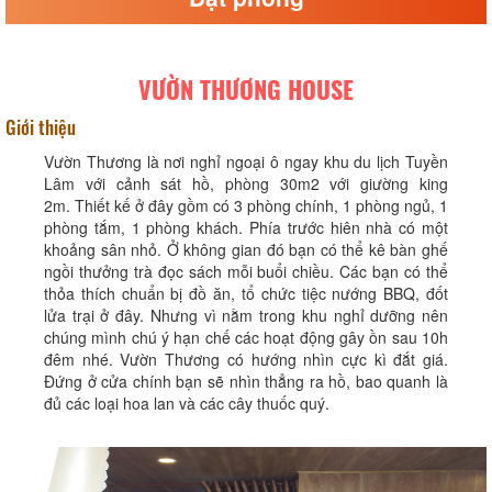
VƯỜN THƯƠNG HOUSE
Giới thiệu
Vườn Thương là nơi nghỉ ngoại ô ngay khu du lịch Tuyền
Lâm với cảnh sát hồ, phòng 30m2 với giường king
2m. Thiết kế ở đây gồm có 3 phòng chính, 1 phòng ngủ, 1
phòng tắm, 1 phòng khách. Phía trước hiên nhà có một
khoảng sân nhỏ. Ở không gian đó bạn có thể kê bàn ghế
ngồi thưởng trà đọc sách mỗi buổi chiều. Các bạn có thể
thỏa thích chuẩn bị đồ ăn, tổ chức tiệc nướng BBQ, đốt
lửa trại ở đây. Nhưng vì nằm trong khu nghỉ dưỡng nên
chúng mình chú ý hạn chế các hoạt động gây ồn sau 10h
đêm nhé. Vườn Thương có hướng nhìn cực kì đắt giá.
Đứng ở cửa chính bạn sẽ nhìn thẳng ra hồ, bao quanh là
đủ các loại hoa lan và các cây thuốc quý.