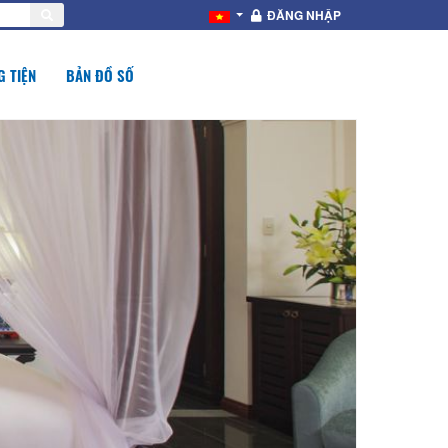
ĐĂNG NHẬP
 TIỆN
BẢN ĐỒ SỐ