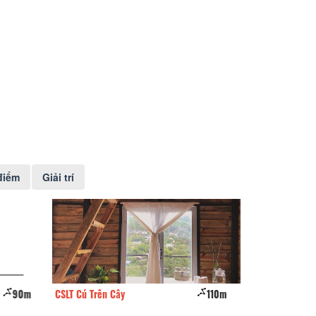
điểm
Giải trí
90m
CSLT Cú Trên Cây
110m
iColor Dalat Host