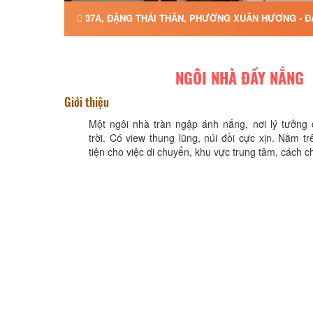
37A, ĐẶNG THÁI THÂN, PHƯỜNG XUÂN HƯƠNG - ĐÀ
NGÔI NHÀ ĐẦY NẮNG
Giới thiệu
Một ngôi nhà tràn ngập ánh nắng, nơi lý tưởng 
trời. Có view thung lũng, núi đồi cực xịn. Nằm t
tiện cho việc di chuyển, khu vực trung tâm, cách c