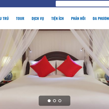
U TRÚ
TOUR
DỊCH VỤ
TIỆN ÍCH
PHẢN HỒI
ĐA PHƯƠNG