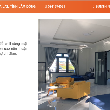
 LẠT, TỈNH LÂM ĐỒNG
0941674031
SUNSHIN
để chill cùng mặt
rên cao nên thuận
hợ chỉ 2km.