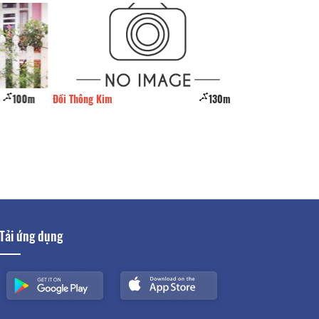
100m
Đồi Thông Kim
130m
Thạch Thảo
Tải ứng dụng