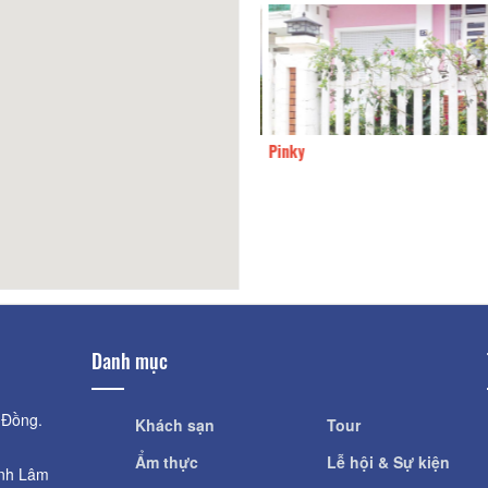
Dream comes true
80m
Pinky
Danh mục
 Đồng.
Khách sạn
Tour
Ẩm thực
Lễ hội & Sự kiện
ỉnh Lâm