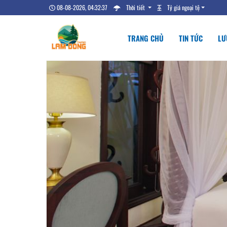
08-08-2026, 04:32:38
Thời tiết
Tỷ giá ngoại tệ
TRANG CHỦ
TIN TỨC
LƯ