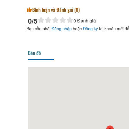
Bình luận và Đánh giá (
0
)
0
/5
0
Đánh giá
Bạn cần phải
Đăng nhập
hoặc
Đăng ký
tài khoản mới để
Bản đồ
30m
Quẹo 1985's house
60m
Vòng 