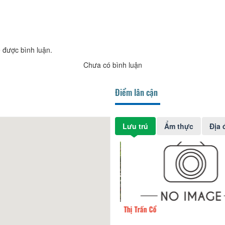
 được bình luận.
Chưa có bình luận
Điểm lân cận
Lưu trú
Ẩm thực
Địa 
tròn (The Circle)
70m
Thị Trấn Cổ