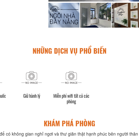
NHỮNG DỊCH VỤ PHỔ BIẾN
huốc
Giữ hành lý
Miễn phí wifi tất cả các
phòng
KHÁM PHÁ PHÒNG
để có không gian nghỉ ngơi và thư giãn thật hạnh phúc bên người thân 