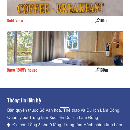
Gold View
110m
HL
Quẹo 1985's house
130m
Ph
Thông tin liên hệ
Bản quyền thuộc Sở Văn hoá, Thể thao và Du lịch Lâm Đồng.
Quản lý bởi Trung tâm Xúc tiến Du lịch Lâm Đồng
Địa chỉ: Tầng 3 khu 9 tầng, Trung tâm Hành chính tỉnh Lâm