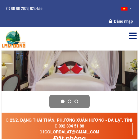
08-08-2026, 02:04:56
Đăng nhập
23/2, ĐẶNG THÁI THÂN, PHƯỜNG XUÂN HƯƠNG - ĐÀ LẠT, TỈNH 
092 304 51 88
ICOLORDALAT@GMAIL.COM
Đặt phòng