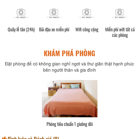
Quầy lễ tân (24h)
Bãi đậu xe miễn phí
Wifi công cộng
Miễn phí wifi tất cả
các phòng
KHÁM PHÁ PHÒNG
Đặt phòng để có không gian nghỉ ngơi và thư giãn thật hạnh phúc
bên người thân và gia đình
Phòng tiêu chuẩn 1 giường đôi
Bình luận và Đánh giá (
0
)