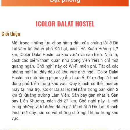
ICOLOR DALAT HOSTEL
Giới thiệu
Một trong những lựa chọn hàng đầu của chúng tôi ở Đà
LạtNằm tại thành phố Đà Lạt, cách Hồ Xuân Hương 1,7
km, iColor Dalat Hostel có khu vườn và sân hiên. Nhà trọ
cách các điểm tham quan như Công viên Yersin chỉ một
quãng ngắn. Chỗ nghỉ này có Wi-Fi miễn phí. Tất cả các
phòng nghỉ tai đây đều có khu vực ghế ngồi. iColor Dalat
Hostel có nhà hàng phục vụ ẩm thực Á. Đi xe đạp là hoạt
động phổ biến trong khu vực. Quý khách có thể thuê xe
máy tại nhà trọ. iColor Dalat Hostel nằm trong bán kính 2
km từ Quảng trường Lâm Viên. Sân bay gần nhất là Sân
bay Liên Khương, cách đó 27 km. Chỗ nghỉ này là một
trong những vị trí được đánh giá tốt nhất ở Đà Lạt! Khách
thích nơi đây hơn so với những chỗ nghỉ khác trong khu
vực.