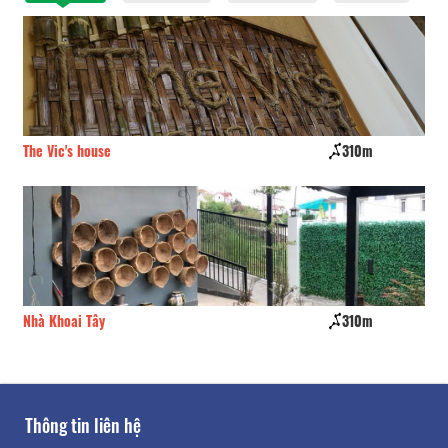
The Vic's house
310m
Po
Nhà Khoai Tây
310m
Va
Thông tin liên hệ