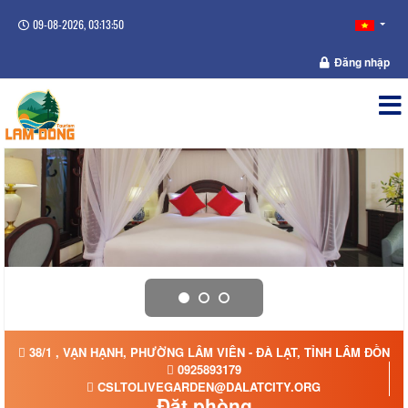
09-08-2026, 03:13:50
Đăng nhập
38/1 , VẠN HẠNH, PHƯỜNG LÂM VIÊN - ĐÀ LẠT, TỈNH LÂM ĐỒNG
0925893179
CSLTOLIVEGARDEN@DALATCITY.ORG
Đặt phòng