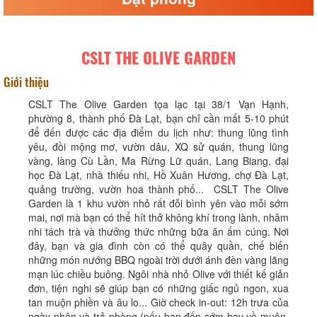
CSLT THE OLIVE GARDEN
Giới thiệu
CSLT The Olive Garden tọa lạc tại 38/1 Vạn Hạnh,
phường 8, thành phố Đà Lạt, bạn chỉ cần mất 5-10 phút
để đến được các địa điểm du lịch như: thung lũng tình
yêu, đồi mộng mơ, vườn dâu, XQ sử quán, thung lũng
vàng, làng Cù Lần, Ma Rừng Lữ quán, Lang Biang, đại
học Đà Lạt, nhà thiếu nhi, Hồ Xuân Hương, chợ Đà Lạt,
quảng trường, vườn hoa thành phố... CSLT The Olive
Garden là 1 khu vườn nhỏ rất đỗi bình yên vào mỗi sớm
mai, nơi mà bạn có thể hít thở không khí trong lành, nhâm
nhi tách trà và thưởng thức những bữa ăn ấm cúng. Nơi
đây, bạn và gia đình còn có thể quây quần, chế biến
những món nướng BBQ ngoài trời dưới ánh đèn vàng lãng
mạn lúc chiều buông. Ngôi nhà nhỏ Olive với thiết kế giản
đơn, tiện nghi sẽ giúp bạn có những giấc ngủ ngon, xua
tan muộn phiền và âu lo... Giờ check in-out: 12h trưa của
ngày nhận và trả phòng (nếu bạn đến sớm hay về muộn,