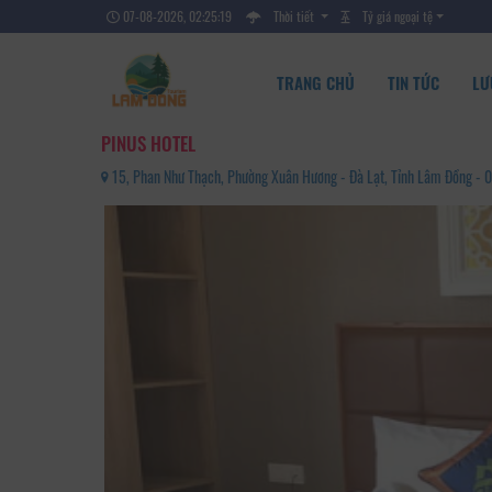
07-08-2026, 02:25:21
Thời tiết
Tỷ giá ngoại tệ
TRANG CHỦ
TIN TỨC
LƯ
PINUS HOTEL
15, Phan Như Thạch, Phường Xuân Hương - Đà Lạt, Tỉnh Lâm Đồng 