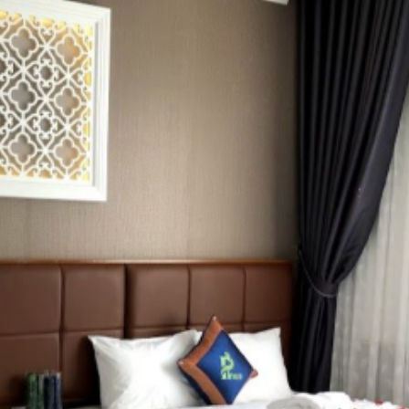
Miễn phí wifi tất cả các
phòng
Truyền hình vệ tinh/ cáp
Vòi hoa sen
Tủ áo