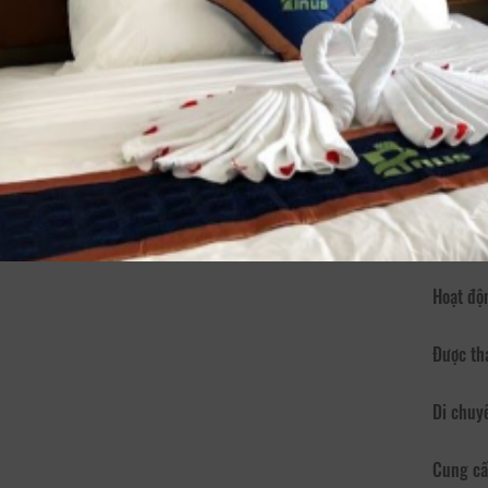
Thông Tin Chi Tiết Của Pinus Hotel
Mô tả
Pinus H
Bao gồm
Cách ch
Vào buổ
tâm nhưn
Dịch vụ - Tiện ích
Truy cập
Hoạt độ
Được th
Di chuy
Cung cấ