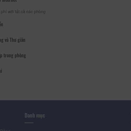
phí wifi tất cả các phòng
ển
ng và Thư giãn
p trong phòng
hi
Danh mục