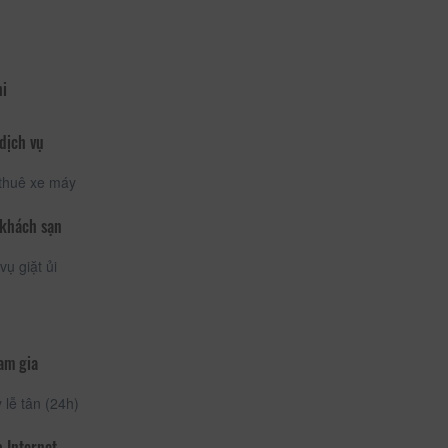
hi
dịch vụ
thuê xe máy
 khách sạn
vụ giặt ủi
am gia
lễ tân (24h)
 Internet