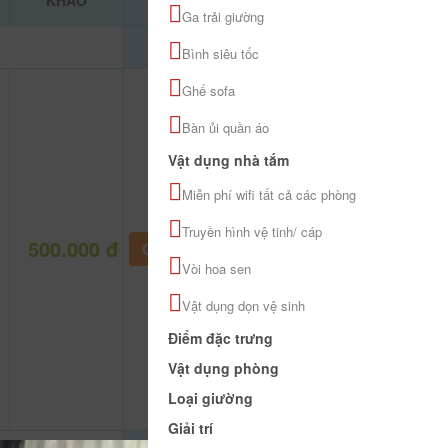
KHẢO
Ga trải giường
Bình siêu tốc
Ghế sofa
Bàn ủi quần áo
Vật dụng nhà tắm
Miễn phí wifi tất cả các phòng
Truyền hình vệ tinh/ cáp
500.000 đ
CHƯA KHAI BÁO PHÒNG
Vòi hoa sen
Vật dụng dọn vệ sinh
Điểm đặc trưng
Vật dụng phòng
Loại giường
Giải trí