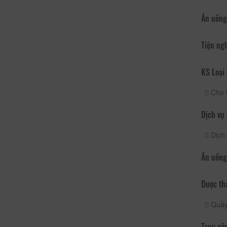
Ăn uống
Tiện ng
KS Loại 
Cho 
Dịch vụ
Dịch 
Ăn uống
Được th
Quầy 
Truy cập