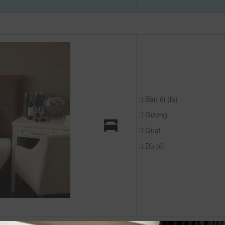
Bàn ủi (là)
Gương
Quạt
Dù (ô)