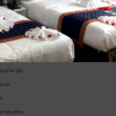
otel toạ lạc tại số 15 đường Phan Như Thạch, phường 1, thành phố Đà 
 20 phòng Superior Double và Deluxe Twin, trang bị giường cỡ Queen ấm 
ợ Đà_Lạt không quá 5 phút đi bộ.
i tối đi dạo chợ đêm hay quanh quẩn bờ hồ ngắm phố phường và hít thở 
g chi phí lưu trú rất bình dân nhé. Ngoài ra bạn sẽ tiết kiệm được thời g
 Internet
ng và Thư giãn
am gia
ển
p trong phòng