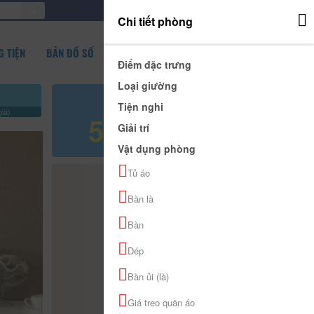
ĐĂNG NHẬP
Chi tiết phòng
 TIỆN
BẢN ĐỒ SỐ
Điểm đặc trưng
Loại giường
Giá tham khảo
Tiện nghi
iá)
500.000 đ
Giải trí
Vật dụng phòng
Tủ áo
Bàn là
Bàn
Dép
Bàn ủi (là)
Giá treo quần áo