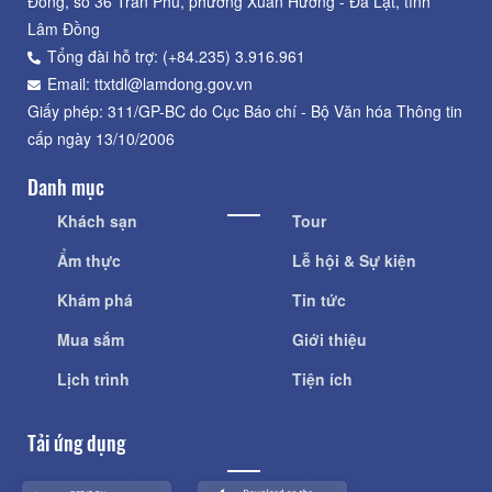
Đồng, số 36 Trần Phú, phường Xuân Hương - Đà Lạt, tỉnh
Lâm Đồng
Tổng đài hỗ trợ: (+84.235) 3.916.961
Email: ttxtdl@lamdong.gov.vn
Giấy phép: 311/GP-BC do Cục Báo chí - Bộ Văn hóa Thông tin
cấp ngày 13/10/2006
Danh mục
Khách sạn
Tour
Ẩm thực
Lễ hội & Sự kiện
Khám phá
Tin tức
Mua sắm
Giới thiệu
Lịch trình
Tiện ích
Tải ứng dụng