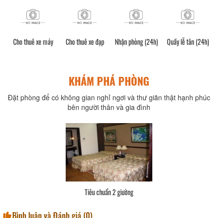
phí
Cho thuê xe máy
Cho thuê xe đạp
Nhận phòng (24h)
Quầy lễ tân (24h)
KHÁM PHÁ PHÒNG
Đặt phòng để có không gian nghỉ ngơi và thư giãn thật hạnh phúc
bên người thân và gia đình
Tiêu chuẩn 2 giường
Bình luận và Đánh giá (
0
)