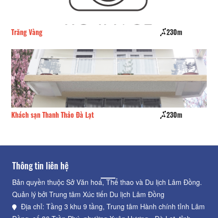
Trăng Vàng
230m
Kh
Khách sạn Thanh Thảo Đà Lạt
230m
Đê
Thông tin liên hệ
Bản quyền thuộc Sở Văn hoá, Thể thao và Du lịch Lâm Đồng.
Quản lý bởi Trung tâm Xúc tiến Du lịch Lâm Đồng
Địa chỉ: Tầng 3 khu 9 tầng, Trung tâm Hành chính tỉnh Lâm