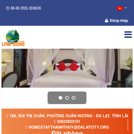
08-08-2026, 03:00:26
Đăng nhập
186, BÙI THỊ XUÂN, PHƯỜNG XUÂN HƯƠNG - ĐÀ LẠT, TỈNH LÂM 
02633823151
HOMESTAYTHANHTHUY@DALATCITY.ORG
Đặt phòng