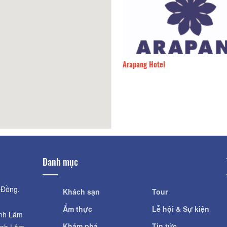
 Dumy house
40m
Arapang Hotel
Danh mục
 Đồng.
Khách sạn
Tour
Ẩm thực
Lễ hội & Sự kiện
ỉnh Lâm
Khám phá
Tin tức