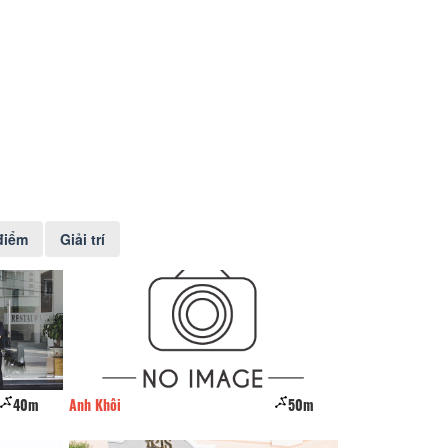
điểm
Giải trí
40m
Anh Khôi
50m
CSLT Con Kiến Nh