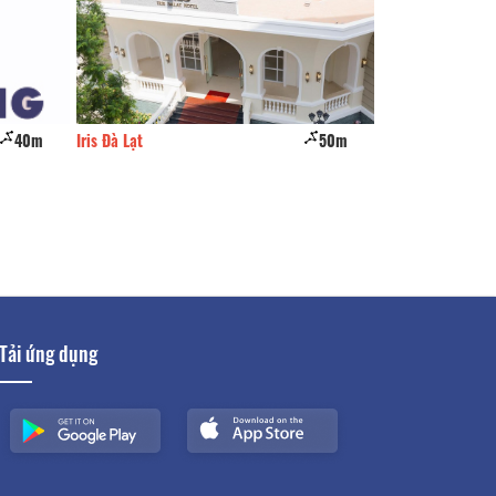
40m
Iris Đà Lạt
50m
Khách sạn Châu Ú
Tải ứng dụng