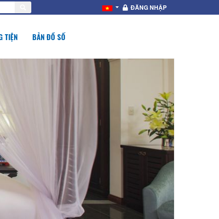
ĐĂNG NHẬP
 TIỆN
BẢN ĐỒ SỐ