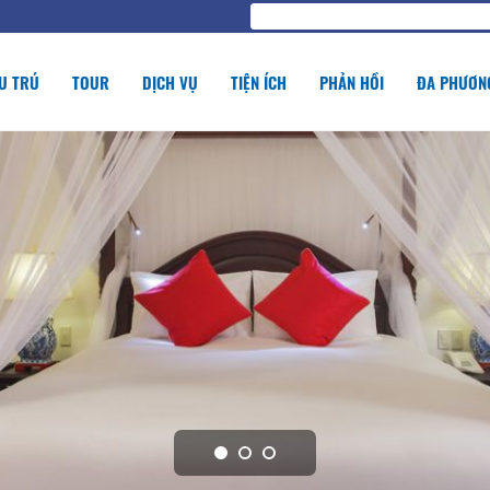
U TRÚ
TOUR
DỊCH VỤ
TIỆN ÍCH
PHẢN HỒI
ĐA PHƯƠNG