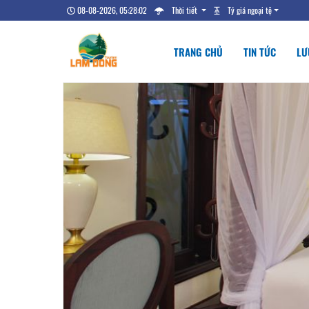
08-08-2026, 05:28:02
Thời tiết
Tỷ giá ngoại tệ
TRANG CHỦ
TIN TỨC
LƯ