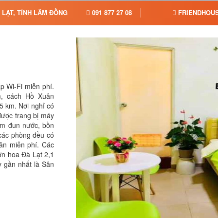
LẠT, TỈNH LÂM ĐỒNG
091 877 27 08
FRIENDHOU
p Wi-Fi miễn phí.
m, cách Hồ Xuân
5 km. Nơi nghỉ có
được trang bị máy
 ấm đun nước, bồn
 các phòng đều có
hân miễn phí. Các
ờn hoa Đà Lạt 2,1
 gần nhất là Sân