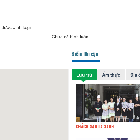
 được bình luận.
Chưa có bình luận
Điểm lân cận
Lưu trú
Ẩm thực
Địa 
ng 3 Hotel
40m
KHÁCH SẠN LÁ XANH