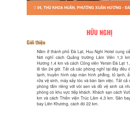
04, THỦ KHOA HUÂN, PHƯỜNG XUÂN HƯƠNG - ĐÀ 
HỮU NGHỊ
Giới thiệu
Nằm ở thành phố Đà Lạt, Huu Nghi Hotel cung cấ
Nơi nghỉ cách Quảng trường Lâm Viên 1,3 k
Hương 1,4 km và cách Công viên Yersin Đà Lạt 1,
lễ tân 24 giờ. Tất cả các phòng nghỉ tại đây đều 
lạnh, truyền hình cáp màn hình phẳng, tủ lạnh,
rửa vệ sinh, máy sấy tóc và bàn làm việc. Tất cả
phòng tắm riêng với vòi sen và đồ vệ sinh cá n
phòng có khu vực tiếp khách. Khách sạn cách Vư
km và cách Thiền viện Trúc Lâm 4,3 km. Sân bay
bay Liên Khương, cách đó 22 km.