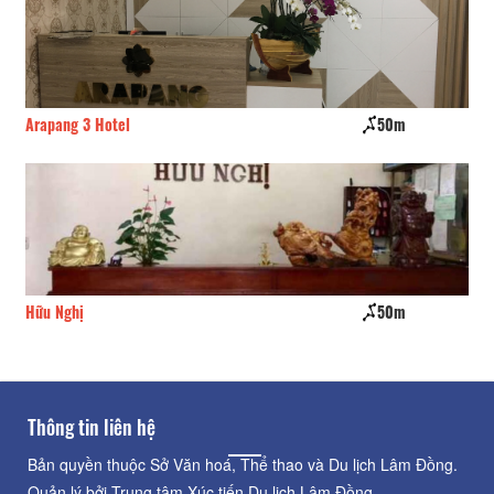
Arapang 3 Hotel
50m
Th
Hữu Nghị
50m
Ph
Thông tin liên hệ
Bản quyền thuộc Sở Văn hoá, Thể thao và Du lịch Lâm Đồng.
Quản lý bởi Trung tâm Xúc tiến Du lịch Lâm Đồng