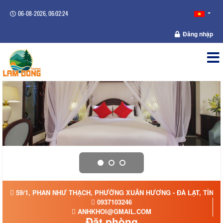
06-08-2026, 06:02:24
Đăng nhập
59/1, PHAN NHƯ THẠCH, PHƯỜNG XUÂN HƯƠNG - ĐÀ LẠT, TỈNH
0937103246
ANHKHOI@GMAIL.COM
Đặt phòng