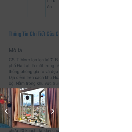
Tủ
áo
Thông Tin Chi Tiết Của CSLT More
Mô tả
CSLT More tọa lạc tại 71B Thủ Khoa Huân, Phường 1, thành
phố Đà Lạt, là một trong những homestay có vị trí và hệ
thống phòng giá rẻ và đẹp nhất tại Đà Lạt hiện nay.
Địa điểm trên cách khu Hòa Bình, chợ Đà Lạt khoảng 10p đi
bộ. Nằm trong khu vực trung tâm của Đà Lạt, cực kỳ tiện lợi
và nhiều điểm đến thú vị.
Một căn nhà đầy đủ tiện nghi và ấm áp nhuw chính con
người Đà Lạt, nằm trên một cung đường cực kỳ dễ thương
đặc trưng của Đà Lạt. Với thiết kế dạng homestay, mỗi phòng
đều có nét đặc trưng riêng!!! phía dưới tầng trệt là 1 quán
cafe bao xinh, bao dễ thương, nước bao ngon, bao sạch lại
còn bao rẻ. Phía trên còn có cả sân thượng BBQ với sức
chứa 20 khách, tại đây chúng ta có thể tổ chức những bữa