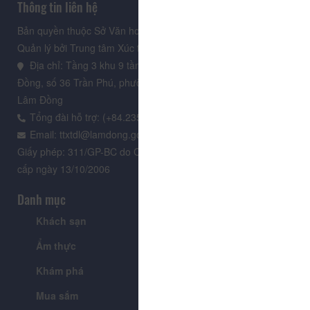
Thông tin liên hệ
Bản quyền thuộc Sở Văn hoá, Thể thao và Du lịch Lâm Đồng.
Quản lý bởi Trung tâm Xúc tiến Du lịch Lâm Đồng
Địa chỉ: Tầng 3 khu 9 tầng, Trung tâm Hành chính tỉnh Lâm
Đồng, số 36 Trần Phú, phường Xuân Hương - Đà Lạt, tỉnh
Lâm Đồng
Tổng đài hỗ trợ: (+84.235) 3.916.961
Email: ttxtdl@lamdong.gov.vn
Giấy phép: 311/GP-BC do Cục Báo chí - Bộ Văn hóa Thông tin
cấp ngày 13/10/2006
Danh mục
Khách sạn
Tour
Ẩm thực
Lễ hội & Sự kiện
Khám phá
Tin tức
Mua sắm
Giới thiệu