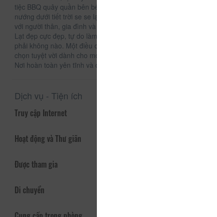
tiệc BBQ quây quần bên bếp lửa thưởng thức những món
nướng dưới tiết trời se se lạnh mang đậm chất Đà Lạt cùng
với người thân, gia đình và bạn bè cùng nhìn ngắm view Đà
Lạt đẹp cực đẹp, tự do làm điều mình thích thì còn gì bằng
phải không nào. Một điều chắc chắn nơi đây sẽ là sự lựa
chọn tuyệt vời dành cho mọi người và nhất là các bạn trẻ.
Nơi hoàn toàn yên tĩnh và dễ chịu cho bạn nghỉ ngơi.
Dịch vụ - Tiện ích
Truy cập Internet
Hoạt động và Thư giãn
Được tham gia
Di chuyển
Cung cấp trong phòng