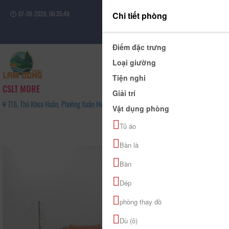
07-08-2026, 06:35:49
Chi tiết phòng
Đăng nhập
Điểm đặc trưng
Loại giường
Tiện nghi
CSLT MORE
Giải trí
71B, Thủ Khoa Huân, Phường Xuân Hương - Đà Lạt, Tỉnh Lâm Đồng - 0931320818
Vật dụng phòng
0
Tủ áo
(0 Đánh giá)
Bàn là
Bàn
Dép
phòng thay đồ
Dù (ô)