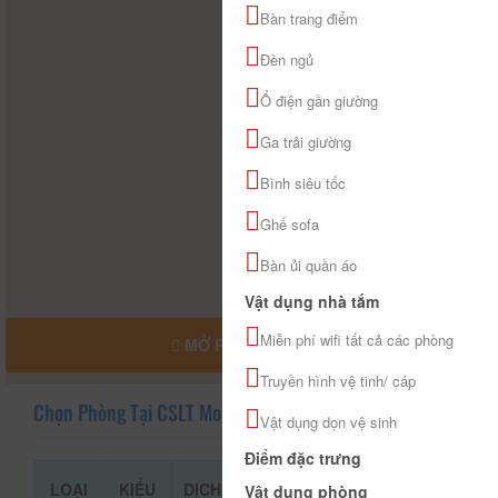
Bàn trang điểm
Đèn ngủ
Ổ điện gần giường
Ga trải giường
Bình siêu tốc
Ghế sofa
Bàn ủi quần áo
Vật dụng nhà tắm
Miễn phí wifi tất cả các phòng
MỞ RỘNG BẢN ĐỒ
Truyền hình vệ tinh/ cáp
Chọn Phòng Tại CSLT More
Vật dụng dọn vệ sinh
Điểm đặc trưng
LOẠI
KIỂU
DỊCH
GIÁ THAM
Vật dụng phòng