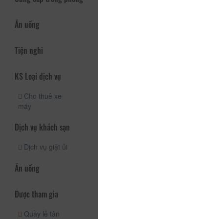
Ăn uống
Tiện nghi
KS Loại dịch vụ
Cho thuê xe
máy
Dịch vụ khách sạn
Dịch vụ giặt ủi
Ăn uống
Được tham gia
Quầy lễ tân