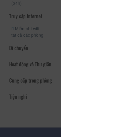
(24h)
Truy cập Internet
Miễn phí wifi
tất cả các phòng
Di chuyển
Hoạt động và Thư giãn
Cung cấp trong phòng
Tiện nghi