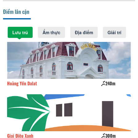
Điểm lân cận
Lưu trú
Ẩm thực
Địa điểm
Giải trí
Hoàng Yến Dalat
240m
CS
Giai Điệu Xanh
300m
Sta