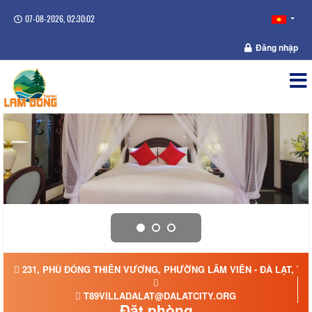
07-08-2026, 02:30:02
Đăng nhập
231, PHÙ ĐỔNG THIÊN VƯƠNG, PHƯỜNG LÂM VIÊN - ĐÀ LẠT, TỈ
T89VILLADALAT@DALATCITY.ORG
Đặt phòng