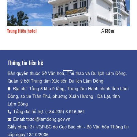
Trung Hiếu hotel
130m
Hư
Thông tin liên hệ
Bản quyền thuộc Sở Văn hoá, Thể thao và Du lịch Lâm Đồng.
Quản lý bởi Trung tâm Xúc tiến Du lịch Lâm Đồng
Địa chỉ: Tầng 3 khu 9 tầng, Trung tâm Hành chính tỉnh Lâm
Đồng, số 36 Trần Phú, phường Xuân Hương - Đà Lạt, tỉnh
Lâm Đồng
Tổng đài hỗ trợ: (+84.235) 3.916.961
Email: ttxtdl@lamdong.gov.vn
Giấy phép: 311/GP-BC do Cục Báo chí - Bộ Văn hóa Thông tin
cấp ngày 13/10/2006