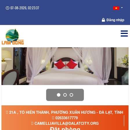
07-08-2026, 02:23:37
Đăng nhập
21A , TÔ HIẾN THÀNH, PHƯỜNG XUÂN HƯƠNG - ĐÀ LẠT, TỈNH L
02633617779
CAMELLIAVILLA@DALATCITY.ORG
Đặt phòng