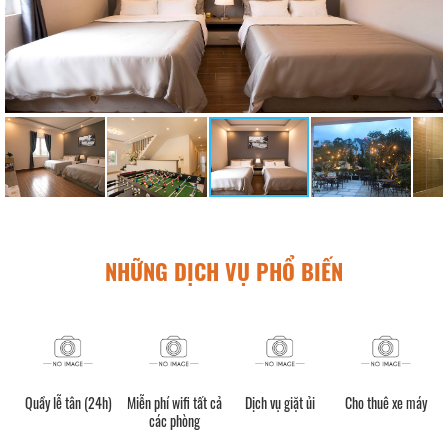
NHỮNG DỊCH VỤ PHỔ BIẾN
Quầy lễ tân (24h)
Miễn phí wifi tất cả
Dịch vụ giặt ủi
Cho thuê xe máy
các phòng