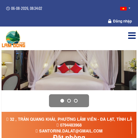
06-08-2026, 08:34:02
Đăng nhập
32 , TRẦN QUANG KHẢI, PHƯỜNG LÂM VIÊN - ĐÀ LẠT, TỈNH LÂM
0794483968
SANTORINI.DALAT@GMAIL.COM
Đặt phòng