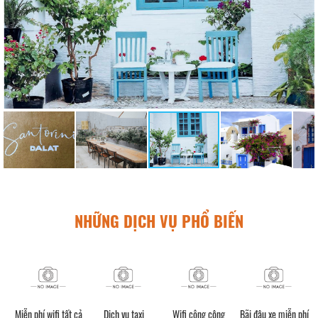
NHỮNG DỊCH VỤ PHỔ BIẾN
h)
Miễn phí wifi tất cả
Dịch vụ taxi
Wifi công cộng
Bãi đậu xe miễn phí