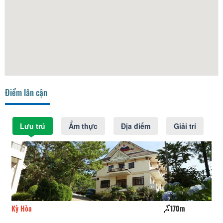
Điểm lân cận
Lưu trú
Ẩm thực
Địa điểm
Giải trí
Kỳ Hòa
170m
B V