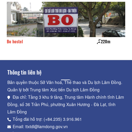
Bo hostel
220m
Xi
Thông tin liên hệ
Bản quyền thuộc Sở Văn hoá, Thể thao và Du lịch Lâm Đồng.
Quản lý bởi Trung tâm Xúc tiến Du lịch Lâm Đồng
Địa chỉ: Tầng 3 khu 9 tầng, Trung tâm Hành chính tỉnh Lâm
Đồng, số 36 Trần Phú, phường Xuân Hương - Đà Lạt, tỉnh
Lâm Đồng
Tổng đài hỗ trợ: (+84.235) 3.916.961
Email: ttxtdl@lamdong.gov.vn