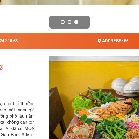
242 10 68
ADDRESS: 66,
3
ạn có thể thưởng
 theo một menu giá
ường phố lâu năm
xa, không cần tốn
ữa. Vì đã có MÓN
 Gặp Bạn !!! Món