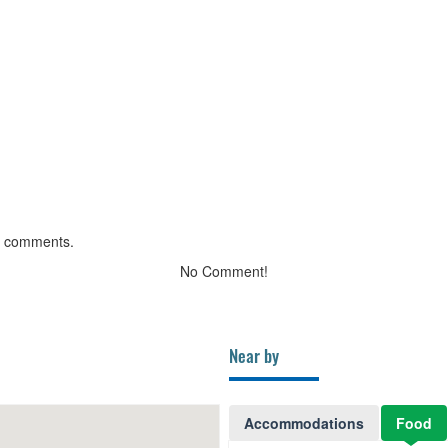
g comments.
No Comment!
Near by
Accommodations
Food