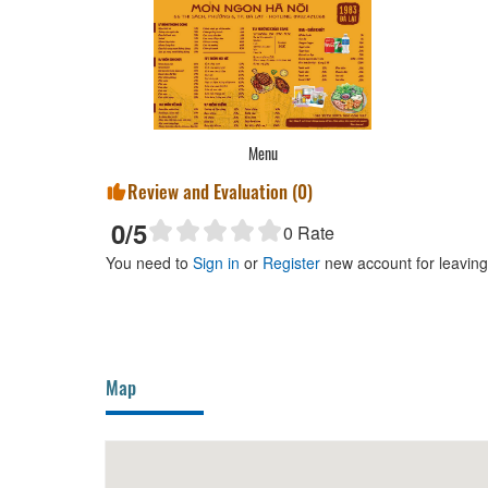
Menu
Review and Evaluation (
0
)
0
/5
0
Rate
You need to
Sign in
or
Register
new account for leavin
Map