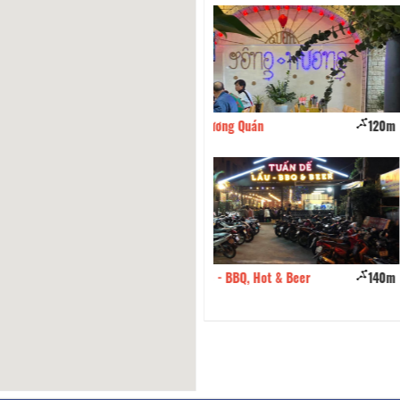
 Hương Quán
120m
Tiệm Bánh Canh 2 Chàng
De - BBQ, Hot & Beer
140m
Pho Co Chat Nam Dinh