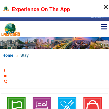
07-08-2026, 04:19:56
Experience On The App
Sign in
Home
Stay