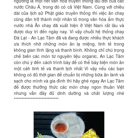
ngưỡng là một nét văn hóa truyền thống lâu đời của các
nước Châu Á, trong đó có cả Việt Nam. Cùng với chiều
dài của lịch sử Phật giáo truyền thống thì việc ăn chay
cũng dần trở thành một nhân tố trong văn hóa ẩm thực
nước nhà Ăn chay đã xuất hiện ở Việt Nam rất lâu và
được duy trì đến ngày nay. Vì vậy chuỗi hệ thống chay
Đà Lạt - An Lạc Tâm đã và đang được nhiều thực khách
ưa thích nhờ những món ăn lạ miệng, tinh tế trong
không gian tĩnh lặng và thanh bình. Không chỉ chú trọng
chế biến các món từ nguyên liệu organic, An Lạc Tâm
còn chú ý đến cách trình bày để có thể bày biện món ăn
một cáh tinh tế và thanh lịch nhất Vì vậy nếu các bạn
không có đủ thời gian để chuẩn bị những bữa ăn lành và
sạch cho mình và gia đình thì hãy ghé ngay An Lạc Tâm
để được thưởng thức các món chay ngon thuần Việt
nhưng vẫn đầy đủ dinh dưỡng và chất lượng nhé
*****************************