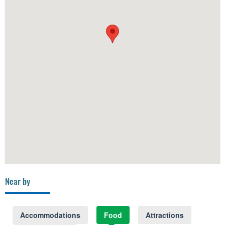
Near by
Accommodations
Food
Attractions