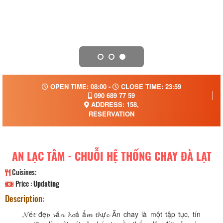
OPEN TIME: 08:00 -
CLOSE TIME: 23:59
090 689 77 59
ADDRESS: 158,
RESERVATION
AN LẠC TÂM - CHUỖI HỆ THỐNG CHAY ĐÀ LẠT
Cuisines:
Price :
Updating
Description:
𝓝é𝓽 đẹ𝓹 𝓿ă𝓷 𝓱𝓸á ẩ𝓶 𝓽𝓱ự𝓬 Ăn chay là một tập tục, tín