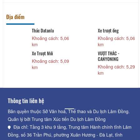
Địa điểm
Thác Datanla
Xe trượt ống
Khoảng cách: 5,06
Khoảng cách: 5,06
km
km
Xe Trượt Mới
VƯỢT THÁC -
CANYONING
Khoảng cách: 5,09
Khoảng cách: 5,29
km
km
Thông tin liên hệ
Bản quyền thuộc Sở Văn hoá, Thể thao và Du lịch Lâm Đồng.
Quản lý bởi Trung tâm Xúc tiến Du lịch Lâm Đồng
Địa chỉ: Tầng 3 khu 9 tầng, Trung tâm Hành chính tỉnh Lâm
Đồng, số 36 Trần Phú, phường Xuân Hương - Đà Lạt, tỉnh