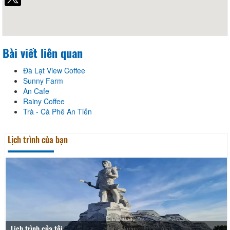
Bài viết liên quan
Đà Lạt View Coffee
Sunny Farm
An Cafe
Rainy Coffee
Trà - Cà Phê An Tiến
Lịch trình của bạn
Lịch trình của tôi