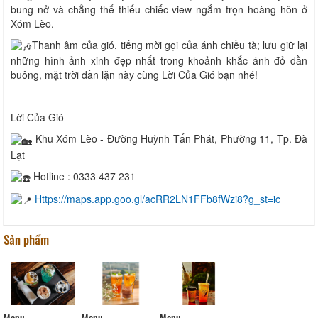
bung nở và chẳng thể thiếu chiếc view ngắm trọn hoàng hôn ở
Xóm Lèo.
Thanh âm của gió, tiếng mời gọi của ánh chiều tà; lưu giữ lại
những hình ảnh xinh đẹp nhất trong khoảnh khắc ánh đỏ dần
buông, mặt trời dần lặn này cùng Lời Của Gió bạn nhé!
____________
Lời Của Gió
Khu Xóm Lèo - Đường Huỳnh Tấn Phát, Phường 11, Tp. Đà
Lạt
Hotline : 0333 437 231
Https://maps.app.goo.gl/acRR2LN1FFb8fWzi8?g_st=ic
Sản phẩm
Menu
Menu
Menu