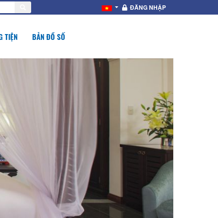
ĐĂNG NHẬP
 TIỆN
BẢN ĐỒ SỐ