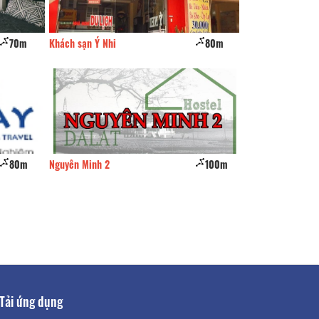
70m
Khách sạn Ý Nhi
80m
PhạmNguyen Hou
80m
Nguyên Minh 2
100m
An Gia
Tải ứng dụng