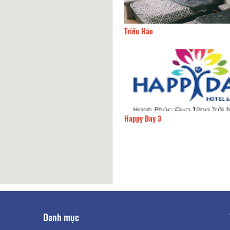
Phương
60m
Triều Hảo
h
70m
Happy Day 3
Danh mục