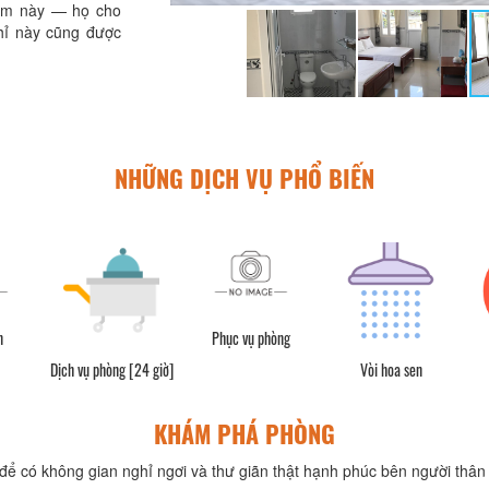
điểm này — họ cho
hỉ này cũng được
NHỮNG DỊCH VỤ PHỔ BIẾN
n
Phục vụ phòng
Dịch vụ phòng [24 giờ]
Vòi hoa sen
KHÁM PHÁ PHÒNG
để có không gian nghỉ ngơi và thư giãn thật hạnh phúc bên người thân 