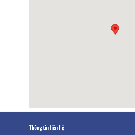
Trăng Vàng
30m
Nam 
Gardenia
40m
Vi An
Thông tin liên hệ