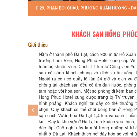
29, PHAN BỘI CHÂU, PHƯỜNG XUÂN HƯƠNG - ĐÀ 
KHÁCH SẠN HỒNG PHÚ
Giới thiệu
Nằm ở thành phố Đà Lạt, cách 900 m từ Hồ Xuâ
trường Lâm Viên, Hong Phuc Hotel cung cấp Wi-F
toàn bộ khuôn viên. Cách 1,1 km từ Công viên Yer
sạn có sảnh khách chung và dịch vụ ăn uống t
Ngoài ra còn có quầy lễ tân 24 giờ và dịch vụ đ
phòng tại khách sạn đều có ấm đun nước, phòng 
tắm hoặc vòi hoa sen. Một số phòng đi kèm ban 
Hong Phuc Hotel cũng được trang bị TV truyền 
hình phẳng. Khách nghỉ tại đây có thể thưởng 
chọn. Quý khách có thể chơi bóng bàn ở Hong P
sạn cách Vườn hoa Đà Lạt 1,4 km và cách Thiền
km. Đây là khu vực ở Đà Lạt mà khách yêu thích,
độc lập. Chỗ nghỉ này là một trong những vị trí 
nhất ở Đà Lạt! Khách thích nơi đây hơn so với n