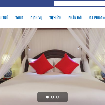
U TRÚ
TOUR
DỊCH VỤ
TIỆN ÍCH
PHẢN HỒI
ĐA PHƯƠNG