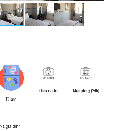
Quán cà phê
Nhận phòng (24h)
Quầy lễ tân (
Tủ lạnh
và gia đình