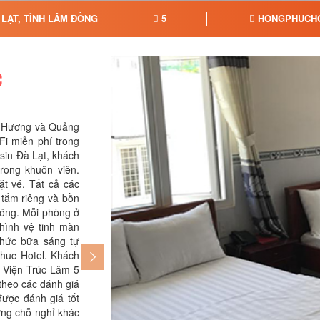
LẠT, TỈNH LÂM ĐỒNG
5
HONGPHUCHO
C
n Hương và Quảng
sẽ tiết kiệm được nhiều hơn so với nghỉ 
i miễn phí trong
thành phố này.
sin Đà Lạt, khách
rong khuôn viên.
ặt vé. Tất cả các
tắm riêng và bồn
công. Mỗi phòng ở
hình vệ tinh màn
thức bữa sáng tự
huc Hotel. Khách
 Viện Trúc Lâm 5
 theo các đánh giá
được đánh giá tốt
hững chỗ nghỉ khác