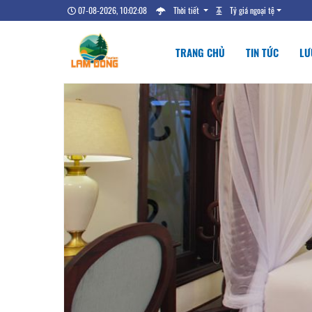
07-08-2026, 10:02:08
Thời tiết
Tỷ giá ngoại tệ
TRANG CHỦ
TIN TỨC
LƯ