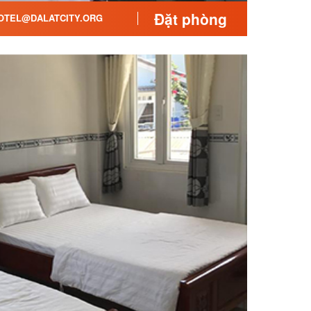
Đặt phòng
TEL@DALATCITY.ORG
tại những chỗ nghỉ khác ở