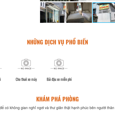
NHỮNG DỊCH VỤ PHỔ BIẾN
i
Cho thuê xe máy
Bãi đậu xe miễn phí
KHÁM PHÁ PHÒNG
để có không gian nghỉ ngơi và thư giãn thật hạnh phúc bên người thân 