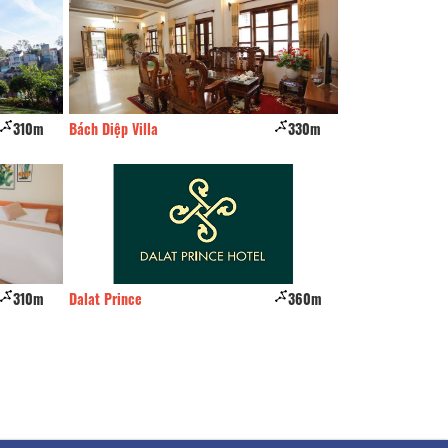
310m
Bách Diệp Villa
330m
Hoa Ly Villa
310m
Dalat Prince
360m
Minh Huy House