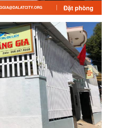
Đặt phòng
GGIA@DALATCITY.ORG