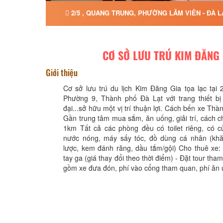
2/5 , QUANG TRUNG, PHƯỜNG LÂM VIÊN - ĐÀ L
CƠ SỞ LƯU TRÚ KIM ĐĂNG 
Giới thiệu
Cơ sở lưu trú du lịch Kim Đăng Gia tọa lạc tại
Phường 9, Thành phố Đà Lạt với trang thiết bị t
đại...sở hữu một vị trí thuận lợi. Cách bến xe Th
Gần trung tâm mua sắm, ăn uống, giải trí, cách 
1km Tất cả các phòng đều có toilet riêng, có c
nước nóng, máy sấy tóc, đồ dùng cá nhân (khă
lược, kem đánh răng, dầu tắm/gội) Cho thuê xe:
tay ga (giá thay đổi theo thời điểm) - Đặt tour th
gồm xe đưa đón, phí vào cổng tham quan, phí ăn