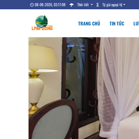
08-08-2026, 03:17:09
Thời tiết
Tỷ giá ngoại tệ
TRANG CHỦ
TIN TỨC
LƯ