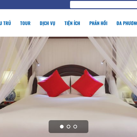
U TRÚ
TOUR
DỊCH VỤ
TIỆN ÍCH
PHẢN HỒI
ĐA PHƯƠNG