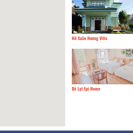
 Trang hotel
220m
Hồ Xuân Hương Villa
 Hồng
260m
Đà Lạt Epi Home