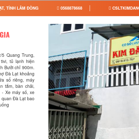
ẠT, TỈNH LÂM ĐỒNG
0568878668
CSLTKIMDAN
GIA
 2/5 Quang Trung,
ivi, tủ lạnh hiện
ành Bưởi chỉ 900m.
chợ Đà Lạt khoảng
ửa sổ riêng, máy
n tắm, bàn chải,
 - Xe máy số, xe
am quan Đà Lạt bao
 uống