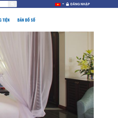
ĐĂNG NHẬP
 TIỆN
BẢN ĐỒ SỐ