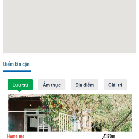
Điểm lân cận
Lưu trú
Ẩm thực
Địa điểm
Giải trí
Home me
170m
Cá