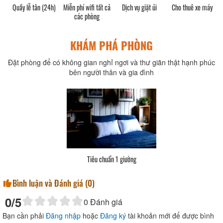
Quầy lễ tân (24h)
Miễn phí wifi tất cả
Dịch vụ giặt ủi
Cho thuê xe máy
các phòng
KHÁM PHÁ PHÒNG
Đặt phòng để có không gian nghỉ ngơi và thư giãn thật hạnh phúc
bên người thân và gia đình
Tiêu chuẩn 1 giường
Bình luận và Đánh giá (
0
)
0
/5
0
Đánh giá
Bạn cần phải
Đăng nhập
hoặc
Đăng ký
tài khoản mới để được bình