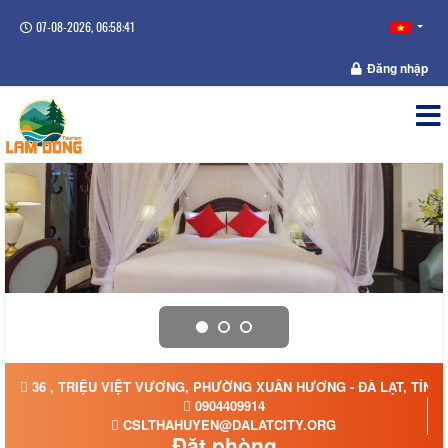
07-08-2026, 06:58:41
Đăng nhập
36 , TRIỆU VIỆT VƯƠNG, PHƯỜNG XUÂN HƯƠNG - ĐÀ LẠT, TỈNH
0904409914
CSLTHAHUYEN@DALATCITY.ORG
Đặt phòng