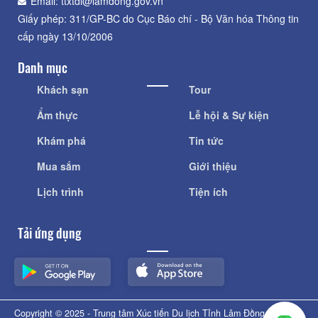
Email: ttxtdl@lamdong.gov.vn
Giấy phép: 311/GP-BC do Cục Báo chí - Bộ Văn hóa Thông tin
cấp ngày 13/10/2006
Danh mục
Khách sạn
Tour
Ẩm thực
Lễ hội & Sự kiện
Khám phá
Tin tức
Mua sắm
Giới thiệu
Lịch trình
Tiện ích
Tải ứng dụng
Copyright © 2025 - Trung tâm Xúc tiến Du lịch Tỉnh Lâm Đồng