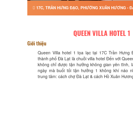
17C, TRẦN HƯNG ĐẠO, PHƯỜNG XUÂN HƯƠNG - ĐÀ
QUEEN VILLA HOTEL 1
Giới thiệu
Queen Villa hotel 1 tọa lạc tại 17C Trần Hưng
thành phố Đà Lạt là chuỗi villa hotel Đến với Queen
không chỉ được tận hưởng không gian yên tĩnh, 
ngày mà buổi tối tận hưởng 1 không khí náo 
trung tâm: cách chợ Đà Lạt & cách Hồ Xuân Hươn