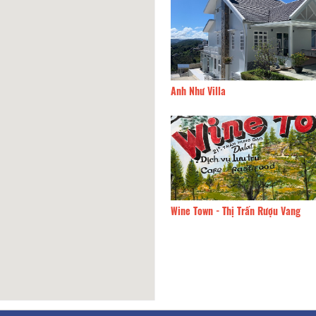
sa Phương Nam Hotel
160m
Anh Như Villa
t's House
180m
Wine Town - Thị Trấn Rượu Vang