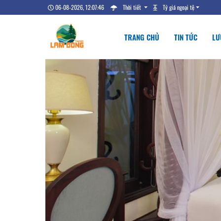
06-08-2026, 12:07:47
Thời tiết
Tỷ giá ngoại tệ
TRANG CHỦ
TIN TỨC
LƯ