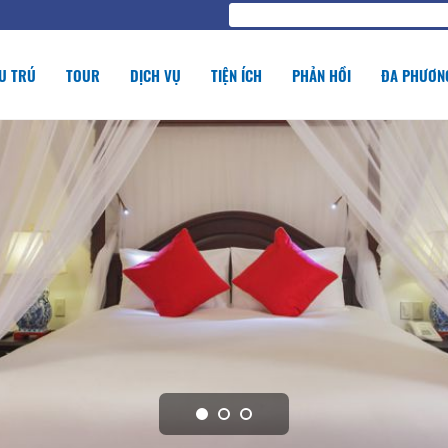
U TRÚ
TOUR
DỊCH VỤ
TIỆN ÍCH
PHẢN HỒI
ĐA PHƯƠNG