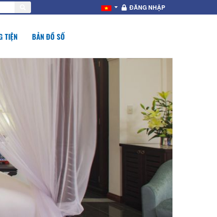
ĐĂNG NHẬP
 TIỆN
BẢN ĐỒ SỐ