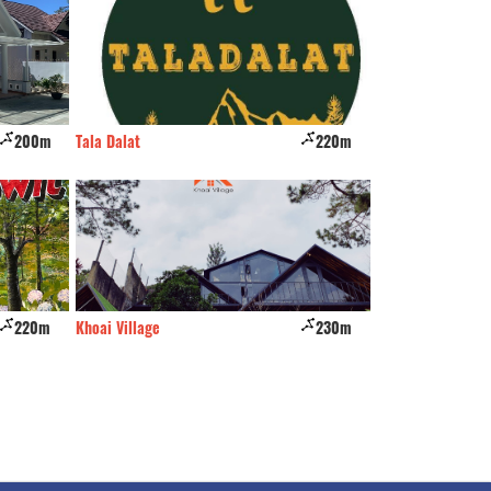
200m
Tala Dalat
220m
Tigon Đà Lạt
220m
Khoai Village
230m
Dala Garden