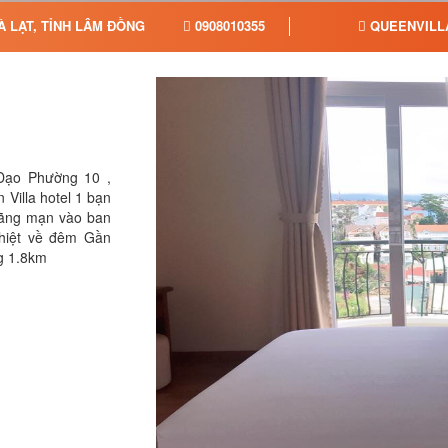
 LẠT, TỈNH LÂM ĐỒNG
0908010355
QUEENVILL
 Đạo Phường 10 ,
 Villa hotel 1 bạn
lãng mạn vào ban
nhiệt về đêm Gần
g 1.8km