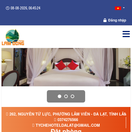
08-08-2026, 06:45:24
Đăng nhập
262, NGUYÊN TỬ LỰC, PHƯỜNG LÂM VIÊN - ĐÀ LẠT, TỈNH LÂM 
0374276566
TYCHEHOTELDALAT@GMAIL.COM
Đặt phòng