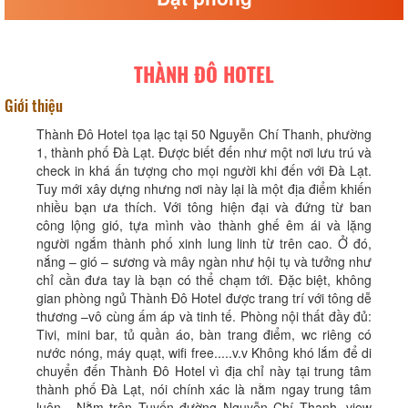
THÀNH ĐÔ HOTEL
Giới thiệu
Thành Đô Hotel tọa lạc tại 50 Nguyễn Chí Thanh, phường
1, thành phố Đà Lạt. Được biết đến như một nơi lưu trú và
check in khá ấn tượng cho mọi người khi đến với Đà Lạt.
Tuy mới xây dựng nhưng nơi này lại là một địa điểm khiến
nhiều bạn ưa thích. Với tông hiện đại và đứng từ ban
công lộng gió, tựa mình vào thành ghế êm ái và lặng
người ngắm thành phố xinh lung linh từ trên cao. Ở đó,
nắng – gió – sương và mây ngàn như hội tụ và tưởng như
chỉ cần đưa tay là bạn có thể chạm tới. Đặc biệt, không
gian phòng ngủ Thành Đô Hotel được trang trí với tông dễ
thương –vô cùng ấm áp và tinh tế. Phòng nội thất đầy đủ:
Tivi, mini bar, tủ quần áo, bàn trang điểm, wc riêng có
nước nóng, máy quạt, wifi free.....v.v Không khó lắm để di
chuyển đến Thành Đô Hotel vì địa chỉ này tại trung tâm
thành phố Đà Lạt, nói chính xác là nằm ngay trung tâm
luôn . Nằm trên Tuyến đường Nguyễn Chí Thanh, view