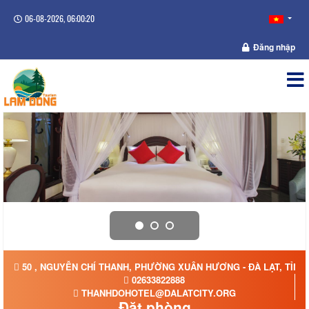
06-08-2026, 06:00:20
Đăng nhập
50 , NGUYỄN CHÍ THANH, PHƯỜNG XUÂN HƯƠNG - ĐÀ LẠT, TỈN
02633822888
THANHDOHOTEL@DALATCITY.ORG
Đặt phòng