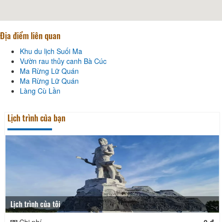
Địa điểm liên quan
Khu du lịch Suối Ma
Vườn rau thủy canh Bà Cúc
Ma Rừng Lữ Quán
Ma Rừng Lữ Quán
Làng Cù Lần
Lịch trình của bạn
Lịch trình của tôi
Chi phí
0 đ