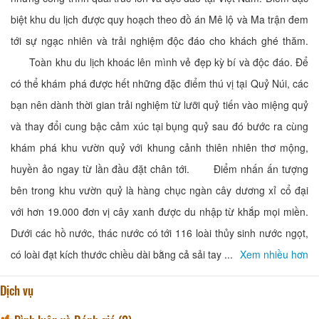
biệt khu du lịch được quy hoạch theo đồ án Mê lộ và Ma trận đem
tới sự ngạc nhiên và trải nghiệm độc đáo cho khách ghé thăm.
Toàn khu du lịch khoác lên mình vẻ đẹp kỳ bí và độc đáo. Để
có thể khám phá được hết những đặc điểm thú vị tại Quỷ Núi, các
bạn nên dành thời gian trải nghiệm từ lưỡi quỷ tiến vào miệng quỷ
và thay đổi cung bậc cảm xúc tại bụng quỷ sau đó bước ra cùng
khám phá khu vườn quỷ với khung cảnh thiên nhiên thơ mộng,
huyền ảo ngay từ lần đầu đặt chân tới. Điểm nhấn ấn tượng
bên trong khu vườn quỷ là hàng chục ngàn cây dương xỉ cổ đại
với hơn 19.000 đơn vị cây xanh được du nhập từ khắp mọi miền.
Dưới các hồ nước, thác nước có tới 116 loài thủy sinh nước ngọt,
có loài đạt kích thước chiều dài bằng cả sải tay ...
Xem nhiều hơn
Dịch vụ