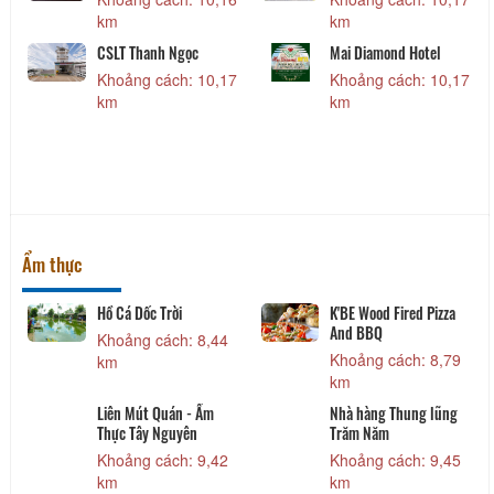
km
km
CSLT Thanh Ngọc
Mai Diamond Hotel
Khoảng cách: 10,17
Khoảng cách: 10,17
km
km
Ẩm thực
Hồ Cá Dốc Trời
K'BE Wood Fired Pizza
And BBQ
Khoảng cách: 8,44
Khoảng cách: 8,79
km
km
Liên Mút Quán - Ẩm
Nhà hàng Thung lũng
Thực Tây Nguyên
Trăm Năm
Khoảng cách: 9,42
Khoảng cách: 9,45
km
km