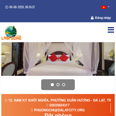
06-08-2026, 06:16:38
Đăng nhập
12, NAM KỲ KHỞI NGHĨA, PHƯỜNG XUÂN HƯƠNG - ĐÀ LẠT, TỈN
02633824317
PHUONGCHI@DALATCITY.ORG
Đặt phòng