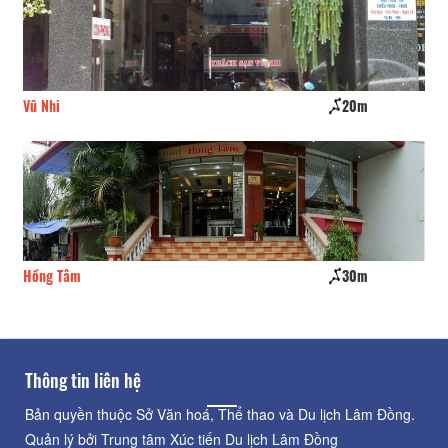
Vũ Nhi
20m
Da
Hồng Tâm
30m
Na
Thông tin liên hệ
Bản quyền thuộc Sở Văn hoá, Thể thao và Du lịch Lâm Đồng.
Quản lý bởi Trung tâm Xúc tiến Du lịch Lâm Đồng