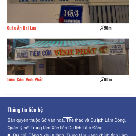
Quán Ăn Hai Lúa
50m
CH
Tiệm Cơm Vĩnh Phát
60m
Qu
Thông tin liên hệ
Bản quyền thuộc Sở Văn hoá, Thể thao và Du lịch Lâm Đồng.
Quản lý bởi Trung tâm Xúc tiến Du lịch Lâm Đồng
Địa chỉ: Tầng 3 khu 9 tầng, Trung tâm Hành chính tỉnh Lâm