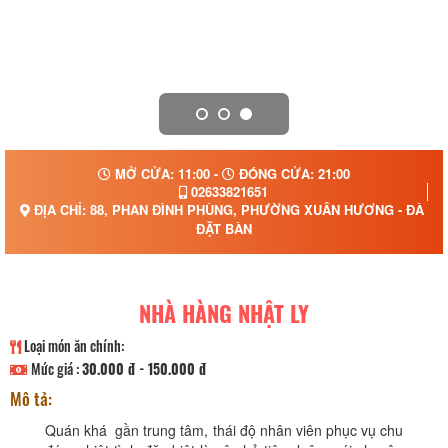
MỞ CỬA: 11:00 -
ĐÓNG CỬA: 21:00
02633821651
ĐỊA CHỈ: 88, PHAN ĐÌNH PHÙNG, PHƯỜNG XUÂN HƯƠNG - ĐÀ LẠ
ĐẶT BÀN
NHÀ HÀNG NHẬT LY
Loại món ăn chính:
Mức giá :
30.000 đ - 150.000 đ
Mô tả:
Quán khá gần trung tâm, thái độ nhân viên phục vụ chu