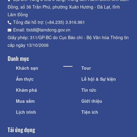
Đồng, số 36 Trần Phú, phường Xuân Hương - Đà Lạt, tỉnh
Lâm Đồng
Tổng đài hỗ trợ: (+84.235) 3.916.961
Email: ttxtdl@lamdong.gov.vn
Giấy phép: 311/GP-BC do Cục Báo chí - Bộ Văn hóa Thông tin
cấp ngày 13/10/2006
Danh mục
Khách sạn
Tour
Ẩm thực
Lễ hội & Sự kiện
Khám phá
Tin tức
Mua sắm
Giới thiệu
Lịch trình
Tiện ích
Tải ứng dụng