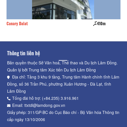
Canary Dalat
410m
No
Thông tin liên hệ
Bản quyền thuộc Sở Văn hoá, Thể thao và Du lịch Lâm Đồng.
Quản lý bởi Trung tâm Xúc tiến Du lịch Lâm Đồng
Địa chỉ: Tầng 3 khu 9 tầng, Trung tâm Hành chính tỉnh Lâm
Đồng, số 36 Trần Phú, phường Xuân Hương - Đà Lạt, tỉnh
Lâm Đồng
Tổng đài hỗ trợ: (+84.235) 3.916.961
Email: ttxtdl@lamdong.gov.vn
Giấy phép: 311/GP-BC do Cục Báo chí - Bộ Văn hóa Thông tin
cấp ngày 13/10/2006