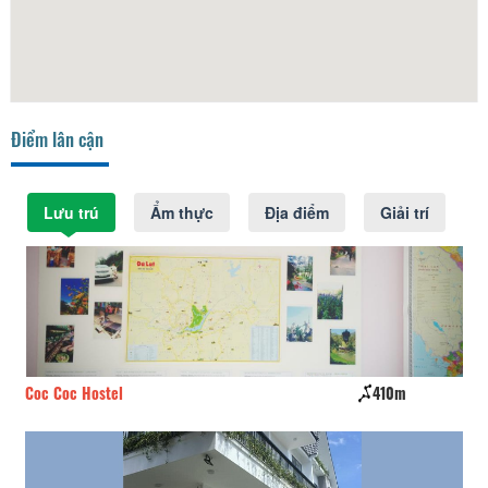
Điểm lân cận
Lưu trú
Ẩm thực
Địa điểm
Giải trí
Coc Coc Hostel
410m
CS