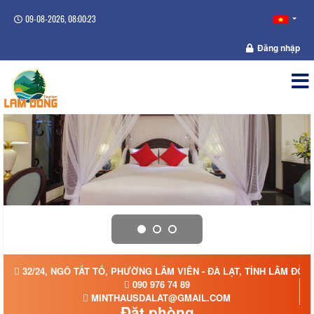
09-08-2026, 08:00:24
Đăng nhập
32/24, NGÔ TẤT TỐ, PHƯỜNG LÂM VIÊN - ĐÀ LẠT, TỈNH LÂM ĐỒN
090 976 74 89
MINTHAUSDALAT@GMAIL.COM
Đặt phòng