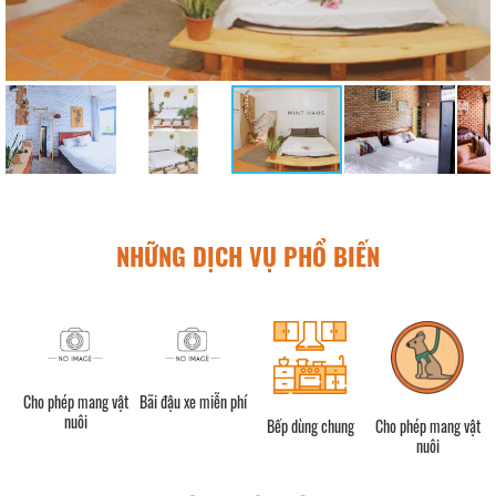
NHỮNG DỊCH VỤ PHỔ BIẾN
Cho phép mang vật
Bãi đậu xe miễn phí
V
nuôi
Bếp dùng chung
Cho phép mang vật
nuôi