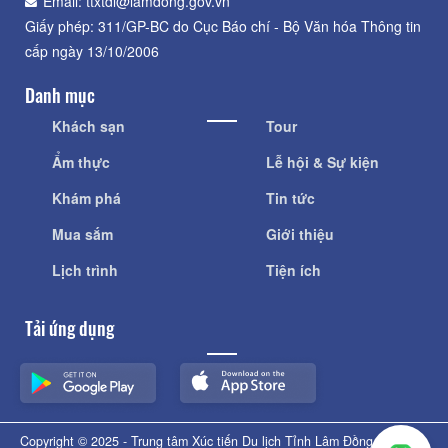
Email: ttxtdl@lamdong.gov.vn
Giấy phép: 311/GP-BC do Cục Báo chí - Bộ Văn hóa Thông tin
cấp ngày 13/10/2006
Danh mục
Khách sạn
Tour
Ẩm thực
Lễ hội & Sự kiện
Khám phá
Tin tức
Mua sắm
Giới thiệu
Lịch trình
Tiện ích
Tải ứng dụng
Copyright © 2025 - Trung tâm Xúc tiến Du lịch Tỉnh Lâm Đồng