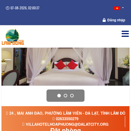
07-08-2026, 02:00:37
Đăng nhập
24 , MAI ANH ĐÀO, PHƯỜNG LÂM VIÊN - ĐÀ LẠT, TỈNH LÂM ĐỒNG
02633550279
VILLAHOTELHOAPHUONG@DALATCITY.ORG
Đặt phòng