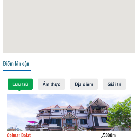
Điểm lân cận
Lưu trú
Ẩm thực
Địa điểm
Giải trí
Colmar Dalat
300m
CS