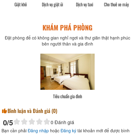
cả
Giặt khô
Dịch vụ giặt ủi
Dịch vụ taxi
Cho thuê xe máy
KHÁM PHÁ PHÒNG
Đặt phòng để có không gian nghỉ ngơi và thư giãn thật hạnh phúc
bên người thân và gia đình
Tiêu chuẩn gia đình
Bình luận và Đánh giá (
0
)
0
/5
0
Đánh giá
Bạn cần phải
Đăng nhập
hoặc
Đăng ký
tài khoản mới để được bình