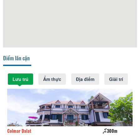
Điểm lân cận
Lưu trú
Ẩm thực
Địa điểm
Giải trí
Colmar Dalat
300m
CS