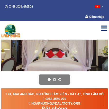
07-08-2026, 07:05:30
Đăng nhập
24, MAI ANH ĐÀO, PHƯỜNG LÂM VIÊN - ĐÀ LẠT, TỈNH LÂM ĐỒNG
0263 3550 279
HOAPHUONG@DALATCITY.ORG
Đặt phòng