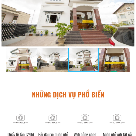
NHỮNG DỊCH VỤ PHỔ BIẾN
Quầy lễ tân (24h)
Bãi đậu xe miễn phí
Wifi công cộng
Miễn phí wifi tất cả