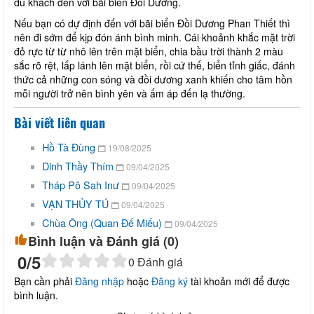
du khách đến với bãi biển Đồi Dương.
Nếu bạn có dự định đến với bãi biển Đồi Dương Phan Thiết thì
nên đi sớm để kịp đón ánh bình minh. Cái khoảnh khắc mặt trời
đỏ rực từ từ nhô lên trên mặt biển, chia bầu trời thành 2 màu
sắc rõ rệt, lấp lánh lên mặt biển, rồi cứ thế, biển tỉnh giấc, đánh
thức cả những con sóng và đồi dương xanh khiến cho tâm hồn
mỗi người trở nên bình yên và ấm áp đến lạ thường.
Bài viết liên quan
Hồ Tà Đùng
19/08/2025
Dinh Thầy Thím
09/04/2025
Tháp Pô Sah Inư
09/04/2025
VẠN THỦY TÚ
09/04/2025
Chùa Ông (Quan Đế Miếu)
09/04/2025
Bình luận và Đánh giá (
0
)
0
/5
0
Đánh giá
Bạn cần phải
Đăng nhập
hoặc
Đăng ký
tài khoản mới để được
bình luận.