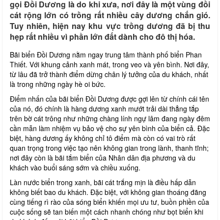
gọi Đồi Dương là do khi xưa, nơi đây là một vùng đồi
cát rộng lớn có trồng rất nhiều cây dương chắn gió.
Tuy nhiên, hiện nay khu vực trồng dương đã bị thu
hẹp rất nhiều vì phần lớn đất dành cho đô thị hóa.
Bãi biển Đồi Dương nằm ngay trung tâm thành phố biển Phan
Thiết. Với khung cảnh xanh mát, trong veo và yên bình. Nơi đây,
từ lâu đã trở thành điểm dừng chân lý tưởng của du khách, nhất
là trong những ngày hè oi bức.
Điểm nhấn của bãi biển Đồi Dương được gợi lên từ chính cái tên
của nó, đó chính là hàng dương xanh mướt trải dài thẳng tắp
trên bờ cát trông như những chàng lính ngự lâm đang ngày đêm
cần mẫn làm nhiệm vụ bảo vệ cho sự yên bình của biển cả. Đặc
biệt, hàng dương ấy không chỉ tô điểm mà còn có vai trò rất
quan trọng trong việc tạo nên không gian trong lành, thanh tĩnh;
nơi đây còn là bãi tắm biển của Nhân dân địa phương và du
khách vào buổi sáng sớm và chiều xuống.
Làn nước biển trong xanh, bãi cát trắng mịn là điều hấp dẫn
không biết bao du khách. Đặc biệt, với không gian thoáng đãng
cùng tiếng rì rào của sóng biển khiến mọi ưu tư, buồn phiền của
cuộc sống sẽ tan biến một cách nhanh chóng như bọt biển khi