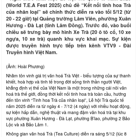
(World T.E.A Fest 2025) chủ đề “Kết nối tinh hoa Trà
của nhân loại” sẽ chính thức diễn ra vào tối 5/12 (từ
20 - 22 giờ) tại Quảng trường Lâm Viên, phường Xuân
Hương - Đà Lạt (tỉnh Lâm Đồng). Trước đó, vào buổi
chiều sẽ trưng bày mô hình Xe Trà (20 ô tô cổ, 10 xe
ngựa, 10 xe trà) quanh khu vực khai mạc. Sự kiện
được truyền hình trực tiếp trên kênh VTV9 - Đài
Truyền hình Việt Nam.
(Ảnh: Hoài Phương)
Nhằm tôn vinh giá trị văn hoá Trà Việt - biểu tượng của sự thanh
khiết, hoà hợp và tinh tế trong đời sống tinh thần người Việt,
khẳng định vị thế của Việt Nam là một trong những cái nôi văn
hoá trà thế giới, đồng thời kết nối tinh hoa trà toàn cầu, hướng
đến tôn vinh “Tinh hoa Trà của nhân loại”, Lễ hội Trà quốc tế
năm 2025 diễn ra từ ngày 4 - 7/12 (4 ngày) với nhiều hoạt động,
sự kiện hấp dẫn, nghệ thuật và mang đậm văn hoá trà tại khu
vực phường Xuân Hương - Đà Lạt, phường B’lao, phường 2 Bảo
Lộc và xã Bảo Lâm 1.
Không gian văn hoá Trà (Tea Culture) diễn ra sáng 5/12 (lúc 8