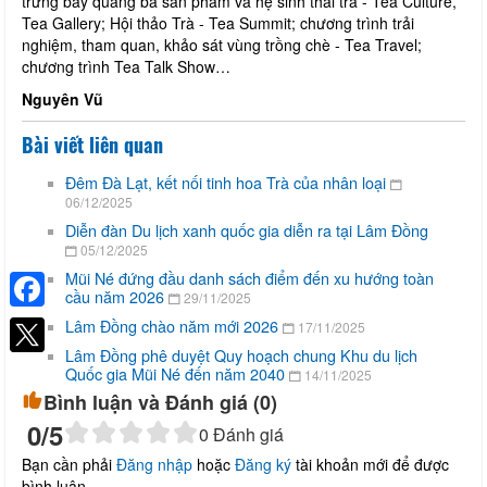
trưng bày quảng bá sản phẩm và hệ sinh thái trà - Tea Culture,
Tea Gallery; Hội thảo Trà - Tea Summit; chương trình trải
nghiệm, tham quan, khảo sát vùng trồng chè - Tea Travel;
chương trình Tea Talk Show…
Nguyên Vũ
Bài viết liên quan
Đêm Đà Lạt, kết nối tinh hoa Trà của nhân loại
06/12/2025
Diễn đàn Du lịch xanh quốc gia diễn ra tại Lâm Đồng
05/12/2025
Mũi Né đứng đầu danh sách điểm đến xu hướng toàn
cầu năm 2026
29/11/2025
Facebook
Lâm Đồng chào năm mới 2026
17/11/2025
Lâm Đồng phê duyệt Quy hoạch chung Khu du lịch
Quốc gia Mũi Né đến năm 2040
14/11/2025
Bình luận và Đánh giá (
0
)
0
/5
0
Đánh giá
Bạn cần phải
Đăng nhập
hoặc
Đăng ký
tài khoản mới để được
bình luận.