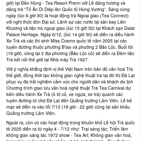
giờ) tại Đền Hùng - Tea Resort Prenn với Lễ dâng hương và
dâng trà “Tổ Ân Di Diệp lên Quốc tổ Hùng Vương”. Sáng cùng
ngày (lúc 6 giờ 30) là hoạt động trà Ngoại giao (Tea Connect)
với nghi thức đón Đại sứ, Lãnh sự các nước tại sân bay Liên
Khương và tiệc trà ngoại giao (lúc 15 giờ 30) tại Khách sạn Dalat
Palace Heritage. Ngày 6/12, (lúc 14 giờ 30) sẽ diễn ra diễu hành
Xe Trà và các thí sinh Miss Cosmo quốc tế năm 2025 tại các
tuyến đường thuộc phường B’lao và phường 2 Bảo Lộc. Buổi tối
(19 giờ), cũng tại 2 địa phương (Bảo Lộc cũ) sẽ diễn ra Đêm tiệc
Trà kết nối thế giới tại Nhà máy Trà 1927.
Với ý nghĩa khẳng định vị thế Việt Nam trên bản đồ văn hoá Trà
thế giới, đồng thời tạo không gian nghệ thuật trà tại đô thị Đà Lạt
phục vụ đa trải nghiệm cảm xúc cho người dân và khách du lịch
Chương trình giao lưu văn hoá nghệ thuật Trà Tea Carnival dự
kiến diễu hành Xe Trà (ô tô cổ, xe ngựa, xe trà) quanh các
tuyến đường từ chợ Đà Lạt đến Quảng trường Lâm Viên. Lễ bế
mạc sẽ diễn ra vào tối 7/12 (18 giờ - 22 giờ) cũng tại sân khấu
Quảng trường Lâm Viên.
Ngoài ra, còn có các hoạt động trong khuôn khổ Lễ hội Trà quốc
tế 2025 diễn ra từ ngày 4 - 7/12 như: Trại sáng tác; Triển lãm
không gian sáng tác 1972 show - Tea Art; Không gian văn hoá,