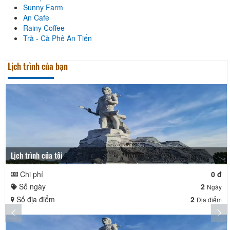
Sunny Farm
An Cafe
Rainy Coffee
Trà - Cà Phê An Tiến
Lịch trình của bạn
Lịch trình của tôi
Chi phí
0 đ
Số ngày
2
Ngày
Số địa điểm
2
Địa điểm