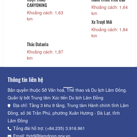
CANYONING
Khoảng cách: 1,64
Khoảng cách: 1,63
km
km
Xe Trượt Mới
Khoảng cách: 1,84
km
Thác Datanla
Khoảng cách: 1,87
km
Thông tin liên hệ
Bản quyền thuộc Sở Văn hoá, Thể thao và Du lịch Lâm Đồng.
Quản lý bởi Trung tâm Xúc tiến Du lịch Lâm Đồng
Địa chỉ: Tầng 3 khu 9 tầng, Trung tâm Hành chính tỉnh Lâm
Đồng, số 36 Trần Phú, phường Xuân Hương - Đà Lạt, tỉnh
Lâm Đồng
Tổng đài hỗ trợ: (+84.235) 3.916.961
Email: ttxtdl@lamdong.gov.vn