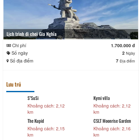
Lịch trình đi chơi Gia Nghĩa
Chi phí
1.700.000 đ
Số ngày
2
Ngày
Số địa điểm
7
Địa điểm
Lưu trú
S"SuSi
Kymi villa
Khoảng cách: 2,12
Khoảng cách: 2,12
km
km
The Kupid
CSLT Moonrise Garden
Khoảng cách: 2,15
Khoảng cách: 2,16
km
km