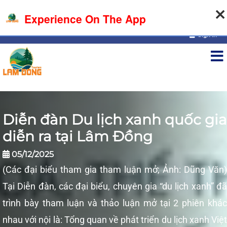
08-08-2026, 10:08:47
Experience On The App
Sign in
Diễn đàn Du lịch xanh quốc gia
diễn ra tại Lâm Đồng
05/12/2025
(Các đại biểu tham gia tham luận mở; Ảnh: Dũng Văn)
Tại Diễn đàn, các đại biểu, chuyên gia “du lịch xanh” đã
trình bày tham luận và thảo luận mở tại 2 phiên khác
nhau với nội là: Tổng quan về phát triển du lịch xanh Việt