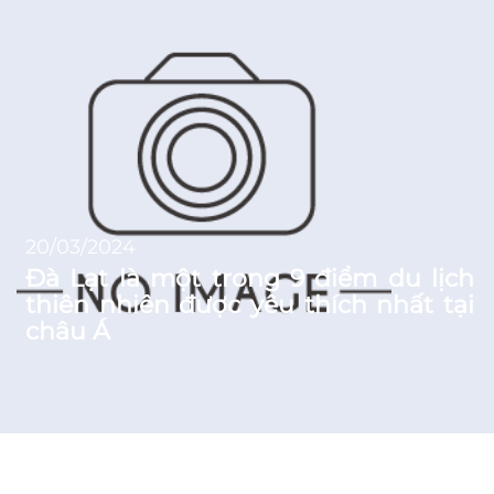
20/03/2024
Đà Lạt là một trong 9 điểm du lịch
thiên nhiên được yêu thích nhất tại
châu Á
News